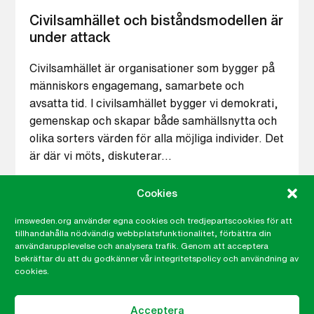
Civilsamhället och biståndsmodellen är
under attack
Civilsamhället är organisationer som bygger på
människors engagemang, samarbete och
avsatta tid. I civilsamhället bygger vi demokrati,
gemenskap och skapar både samhällsnytta och
olika sorters värden för alla möjliga individer. Det
är där vi möts, diskuterar…
Cookies
13 MAR, 2024
imsweden.org använder egna cookies och tredjepartscookies för att
tillhandahålla nödvändig webbplatsfunktionalitet, förbättra din
användarupplevelse och analysera trafik. Genom att acceptera
bekräftar du att du godkänner vår integritetspolicy och användning av
cookies.
Acceptera