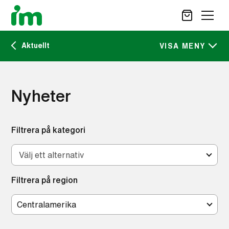
Aktuellt
SÖK
VISA MENY
Kalendarium
STÖD OSS
Nyheter
IM:s tidskrift
VAD VI GÖR
VAD DU KAN GÖRA
Filtrera på kategori
Nyheter
AKTUELLT
Välj ett alternativ
SV
EN
OM IM
Filtrera på region
CAREER SITE
KONTAKT