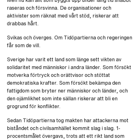
Men nu kan allt som byggts upp under lång tid snabbt
raseras och försvinna. De organisationer och
aktivister som räknat med vårt stöd, riskerar att
drabbas hårt.
Svikas och överges. Om Tidöpartierna och regeringen
får som de vill.
Sverige har varit ett land som länge sett vikten av
solidaritet med människor i andra länder. Som försökt
motverka förtryck och orättvisor och stöttat
demokratiska krafter. Som försökt bekämpa den
fattigdom som bryter ner människor och länder, och
den ojämlikhet som inte sällan riskerar att bli en
grogrund för konflikter.
Sedan Tidöpartierna tog makten har attackerna mot
biståndet och civilsamhället kommit slag i slag. 1-
procentsmålet övergavs, trots att ett rikt land som