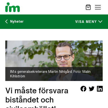
Nyheter
SÖK
VISA MENY
Kalendarium
STÖD OSS
IM:s tidskrift
VAD VI GÖR
VAD DU KAN GÖRA
Nyheter
AKTUELLT
IM:s generalsekreterare Martin Nihlgård. Foto: Malin
OM IM
Kihlström
CAREER SITE
KONTAKT
Vi måste försvara
biståndet och