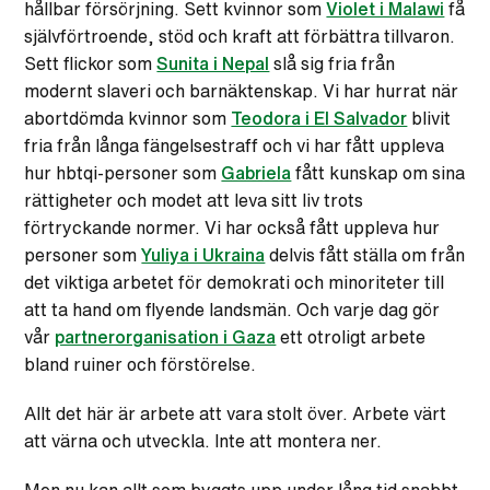
hållbar försörjning. Sett kvinnor som
Violet i Malawi
få
självförtroende, stöd och kraft att förbättra tillvaron.
Sett flickor som
Sunita i Nepal
slå sig fria från
modernt slaveri och barnäktenskap. Vi har hurrat när
abortdömda kvinnor som
Teodora i El Salvador
blivit
fria från långa fängelsestraff och vi har fått uppleva
hur hbtqi-personer som
Gabriela
fått kunskap om sina
rättigheter och modet att leva sitt liv trots
förtryckande normer. Vi har också fått uppleva hur
personer som
Yuliya i Ukraina
delvis fått ställa om från
det viktiga arbetet för demokrati och minoriteter till
att ta hand om flyende landsmän. Och varje dag gör
vår
partnerorganisation i Gaza
ett otroligt arbete
bland ruiner och förstörelse.
Allt det här är arbete att vara stolt över. Arbete värt
att värna och utveckla. Inte att montera ner.