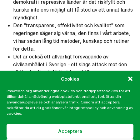
demokrati i repressiva länder är det riskfyllt och
kanske inte ens möjligt att få stöd av ett annat lands
myndighet.
Den ”transparens, effektivitet och kvalitet” som
regeringen säger sig värna, den finns i vårt arbete,
vi har sedan lång tid metoder, kunskap och rutiner
för detta.
Det är också ett allvarligt försvagande av
civilsamhället i Sverige – ett slags attack mot den
viktiga kraft och förändringsaktör som
Cookies
civilsamhället alltid varit – vilket innebär ett
försvagande av demokratin.
imsweden.org använder egna cookies och tredjepartscookies för att
2024 har IM beviljats 64 miljoner kronor från Sida.
tillhandahålla nödvändig webbplatsfunktionalitet, förbättra din
användarupplevelse och analysera trafik. Genom att acceptera
2025 riskerar IM att få 0 kronor.
bekräftar du att du godkänner vår integritetspolicy och användning av
2023 hade IM 88 stycken Sida-finansierade
cookies.
partnerorganisationer globalt. 2025 riskerar IM att
ha 0 Sida-finansierade partners.
Acceptera