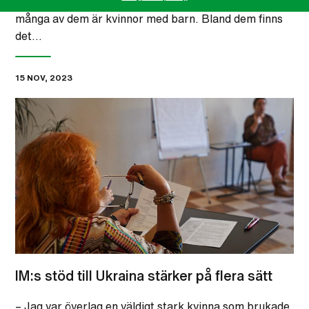
till Ivano-Frankivsk har tusentals personer flytt och
många av dem är kvinnor med barn. Bland dem finns
det…
15 NOV, 2023
IM:s stöd till Ukraina stärker på flera sätt
– Jag var överlag en väldigt stark kvinna som brukade