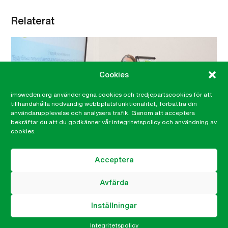
Relaterat
Cookies
imsweden.org använder egna cookies och tredjepartscookies för att
tillhandahålla nödvändig webbplatsfunktionalitet, förbättra din
användarupplevelse och analysera trafik. Genom att acceptera
bekräftar du att du godkänner vår integritetspolicy och användning av
cookies.
Acceptera
”Många tror att allt ska bli som vanligt när
de som strider kommer tillbaka.”
Avfärda
– Förutsättningarna för kvinnor i Ukraina ser olika ut
Inställningar
beroende på vilken livssituation de befinner sig i. Hit
Integritetspolicy