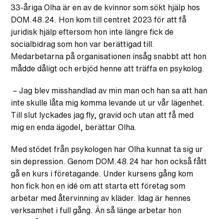
33-åriga Olha är en av de kvinnor som sökt hjälp hos
DOM.48.24. Hon kom till centret 2023 för att få
juridisk hjälp eftersom hon inte längre fick de
socialbidrag som hon var berättigad till.
Medarbetarna på organisationen insåg snabbt att hon
mådde dåligt och erbjöd henne att träffa en psykolog.
– Jag blev misshandlad av min man och han sa att han
inte skulle låta mig komma levande ut ur vår lägenhet.
Till slut lyckades jag fly, gravid och utan att få med
mig en enda ägodel, berättar Olha.
Med stödet från psykologen har Olha kunnat ta sig ur
sin depression. Genom DOM.48.24 har hon också fått
gå en kurs i företagande. Under kursens gång kom
hon fick hon en idé om att starta ett företag som
arbetar med återvinning av kläder. Idag är hennes
verksamhet i full gång. Än så länge arbetar hon