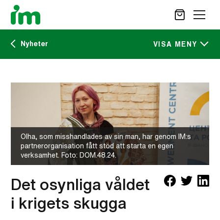
Nyheter
SÖK
VISA MENY
Kalendarium
STÖD OSS
IM:s tidskrift
VAD VI GÖR
VAD DU KAN GÖRA
Nyheter
AKTUELLT
Olha, som misshandlades av sin man, har genom IM:s
partnerorganisation fått stöd att starta en egen
OM IM
verksamhet. Foto: DOM.48.24.
CAREER SITE
KONTAKT
Det osynliga våldet
i krigets skugga