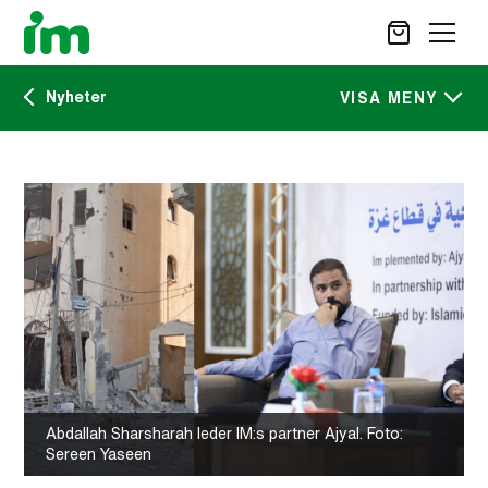
Nyheter
SÖK
VISA MENY
Kalendarium
STÖD OSS
IM:s tidskrift
VAD VI GÖR
VAD DU KAN GÖRA
Nyheter
AKTUELLT
OM IM
CAREER SITE
KONTAKT
Abdallah Sharsharah leder IM:s partner Ajyal. Foto:
Sereen Yaseen