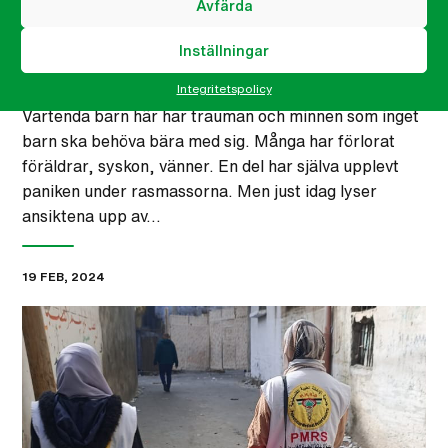
Avfärda
Inställningar
Barnen i Gaza behöver ditt stöd
Integritetspolicy
Vartenda barn här har trauman och minnen som inget
barn ska behöva bära med sig. Många har förlorat
föräldrar, syskon, vänner. En del har själva upplevt
paniken under rasmassorna. Men just idag lyser
ansiktena upp av…
19 FEB, 2024