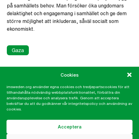
på samhällets behov. Man försöker öka ungdomars
delaktighet och engagemang i samhället och ge dem
större möjlighet att inkluderas, såväl socialt som
ekonomiskt.
Gaza
Relaterat
Cookies
imsweden.org använder egna cookies och tredjepartscookies för att
tillhandahålla nödvändig webbplatsfunktionalitet, förbättra din
användarupplevelse och analysera trafik. Genom att acceptera
bekräftar du att du godkänner vår integritetspolicy och användning av
cookies.
Acceptera