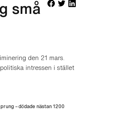
sig små
riminering den 21 mars.
litiska intressen i stället
rsprung – dödade nästan 1200