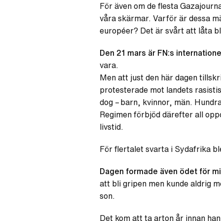
För även om de flesta Gazajournal
våra skärmar.
Varför är dessa mä
européer? Det är svårt att låta bl
Den 21 mars är FN:s internatione
vara.
Men att just den här dagen tillsk
protesterade mot landets rasisti
dog – barn, kvinnor, män. Hundr
Regimen förbjöd därefter all opp
livstid.
För flertalet svarta i Sydafrika b
Dagen formade även ödet för mi
att bli gripen men kunde aldrig m
son.
Det kom att ta arton år innan han