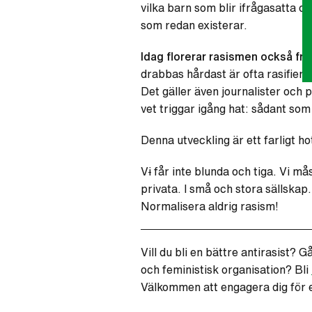
vilka barn som blir ifrågasatta o
som redan existerar.
Idag florerar rasismen också frit
drabbas hårdast är ofta rasifiera
Det gäller även journalister och 
vet triggar igång hat: sådant so
Denna utveckling är ett farligt 
V
i
får inte blunda och tiga.
Vi mås
privata. I små och stora sällskap.
Normalisera aldrig rasism!
Vill du bli en bättre antirasist? G
och feministisk organisation? Bli
Välkom
men
att engagera dig
för 