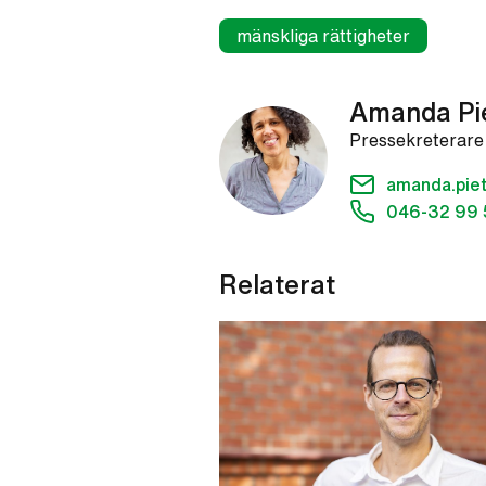
mänskliga rättigheter
Amanda Pi
Pressekreterare
amanda.pie
046-32 99 
Relaterat