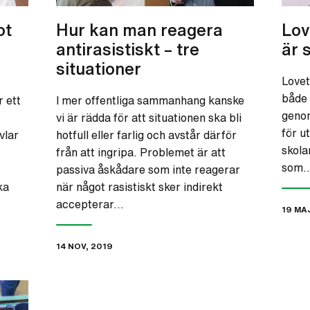
ot
Hur kan man reagera
Lov
antirasistiskt – tre
är 
situationer
Lovett
både 
 ett
I mer offentliga sammanhang kanske
genom
vi är rädda för att situationen ska bli
för u
vlar
hotfull eller farlig och avstår därför
skola
från att ingripa. Problemet är att
som
passiva åskådare som inte reagerar
ka
när något rasistiskt sker indirekt
accepterar…
19 MA
14 NOV, 2019