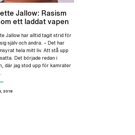
ette Jallow: Rasism
som ett laddat vapen
e Jallow har alltid tagit strid för
sig själv och andra. – Det har
syrat hela mitt liv. Att stå upp
tsatta. Det började redan i
n, där jag stod upp för kamrater
…
J, 2019