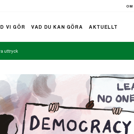
OM 
D VI GÖR
VAD DU KAN GÖRA
AKTUELLT
ra uttryck
rift
Nyheter