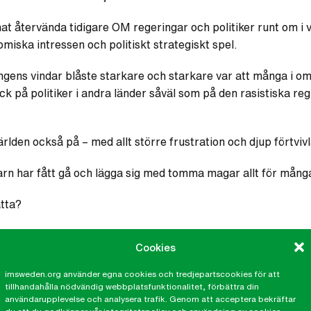
t återvända tidigare OM regeringar och politiker runt om i
miska intressen och politiskt strategiskt spel.
ngens vindar blåste starkare och starkare var att många i o
k på politiker i andra länder såväl som på den rasistiska reg
rlden också på – med allt större frustration och djup förtviv
arn har fått gå och lägga sig med tomma magar allt för många
ätta?
skor, har aldrig gjort.
Vi oroas över hur rasismen och intole
Cookies
 i Sverige.
Den finns idag inne i våra folkvalda församlingar.
ör tysta.
imsweden.org använder egna cookies och tredjepartscookies för att
tillhandahålla nödvändig webbplatsfunktionalitet, förbättra din
användarupplevelse och analysera trafik. Genom att acceptera bekräftar
äkerhetslag
göra att det blir utseende och hudfärg, klädstil