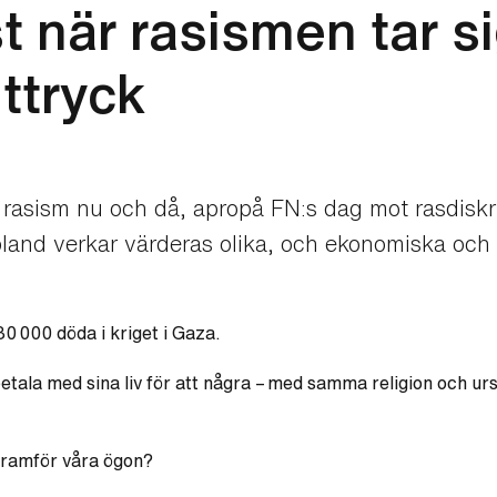
st när rasismen tar 
ttryck
m rasism nu och då, apropå FN:s dag mot rasdisk
and verkar värderas olika, och ekonomiska och po
0 000 döda i kriget i Gaza.
etala med sina liv för att några – med samma religion och u
 framför våra ögon?