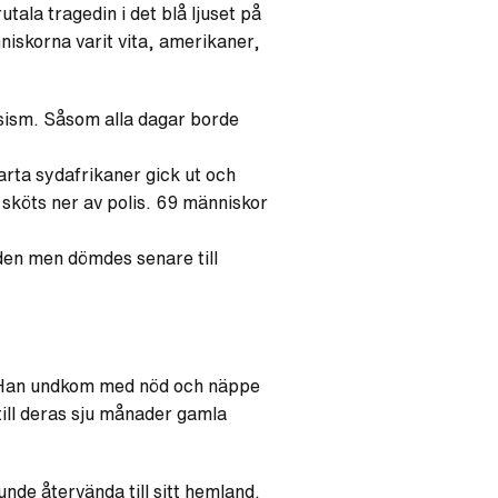
tala tragedin i det blå ljuset på
iskorna varit vita, amerikaner,
ism. Såsom alla dagar borde
arta sydafrikaner gick ut och
 sköts ner av polis. 69 människor
den men dömdes senare till
 Han undkom med nöd och näppe
till deras sju månader gamla
unde återvända till sitt hemland.