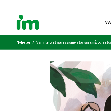
VA
Nyheter
Var inte tyst när rasismen tar sig små och sto
Kalendarium
IM:s tidsk