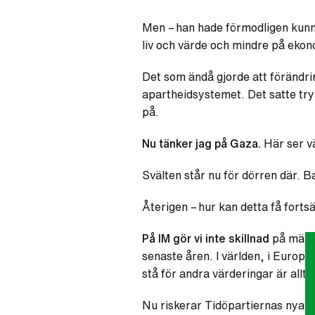
Men – han hade förmodligen kunna
liv och värde och mindre på ekono
Det som ändå gjorde att förändri
apartheidsystemet. Det satte tryc
på.
Nu tänker jag på Gaza.
Här ser vä
Svälten står nu för dörren där. B
Återigen – hur kan detta få forts
På IM gör vi inte skillnad
på männi
senaste åren. I världen, i Europa,
stå för andra värderingar är allt f
Nu riskerar Tidöpartiernas nya
s