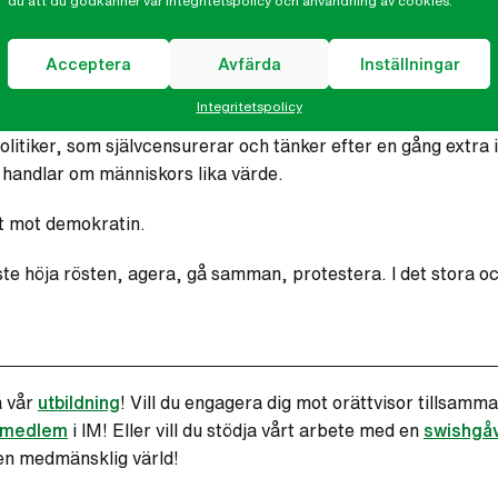
du att du godkänner vår integritetspolicy och användning av cookies.
ch misstänkliggjorda. Visitationerna kan kränka barnen och f
Acceptera
Avfärda
Inställningar
t på nätet.
Hot och hat spys ut och avhumaniserar människor 
Integritetspolicy
de och kvinnor. Och på grund av hatstormarna vågar färre höj
politiker, som självcensurerar och tänker efter en gång extra
m handlar om människors lika värde.
hot mot demokratin.
te höja rösten, agera, gå samman, protestera. I det stora och 
å vår
utbildning
! Vill du engagera dig mot orättvisor tillsamma
medlem
i IM! Eller vill du stödja vårt arbete med en
swishgå
en medmänsklig värld!