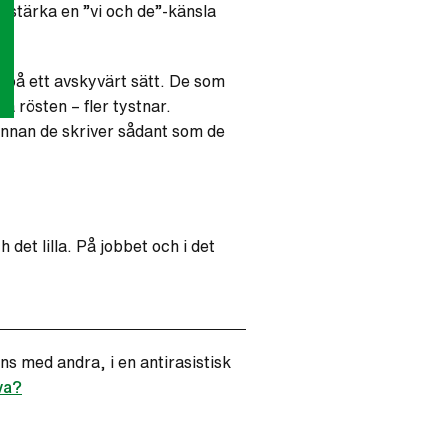
örstärka en ”vi och de”-känsla
på ett avskyvärt sätt. De som
a rösten – fler tystnar.
 innan de skriver sådant som de
det lilla. På jobbet och i det
ns med andra, i en antirasistisk
va?