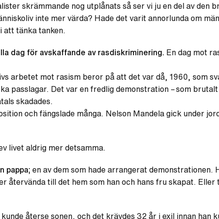
ister skrämmande nog utplånats så ser vi ju en del av den bru
nniskoliv inte mer värda? Hade det varit annorlunda om männ
i att tänka tanken.
lla dag för avskaffande av rasdiskriminering.
En dag mot ras
rivs arbetet mot rasism beror på att det var då, 1960, som sv
ska passlagar.
Det var en fredlig demonstration – som brutalt
atals skadades.
osition och fängslade många. Nelson Mandela gick under jor
lev livet aldrig mer detsamma.
n pappa;
en av dem som hade arrangerat demonstrationen.
er återvända till det hem som han och hans fru skapat. Eller 
 kunde återse sonen, och det krävdes 32 år i exil innan han k