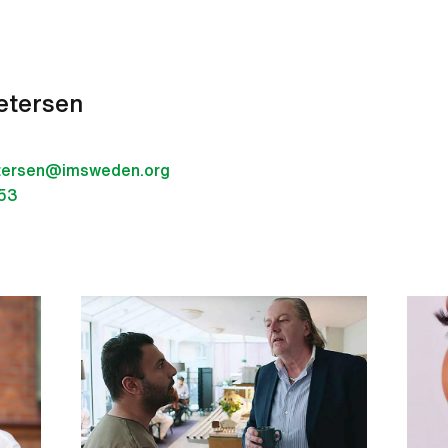
etersen
tersen@imsweden.org
53