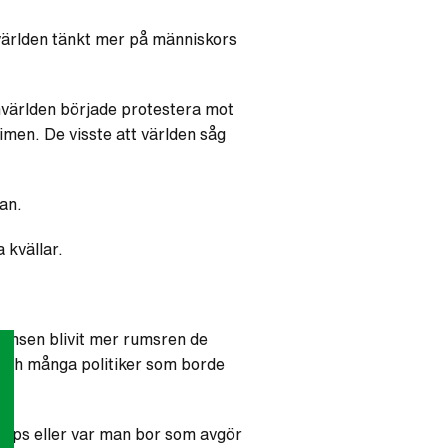
 världen tänkt mer på människors
mvärlden började protestera mot
imen. De visste att världen såg
lan.
 kvällar.
ransen blivit mer rumsren de
Och m
ånga politiker som borde
/keps eller var man bor som avgör