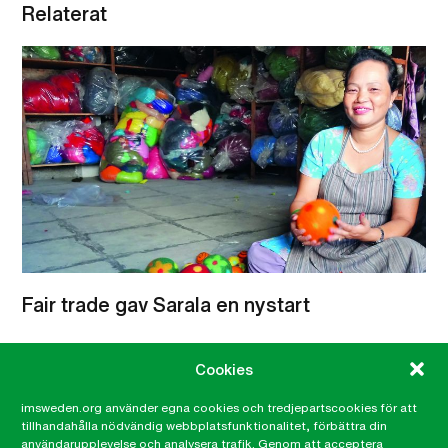
Relaterat
Fair trade gav Sarala en nystart
IM ser Fair trade som ett effektivt verktyg för att
Cookies
skapa hållbar utveckling. I Nepal samarbetar vi
med Fair Trade Group Nepal, ett nätverk som består
imsweden.org använder egna cookies och tredjepartscookies för att
av 26 olika organisationer, som genom sitt arbete
tillhandahålla nödvändig webbplatsfunktionalitet, förbättra din
användarupplevelse och analysera trafik. Genom att acceptera