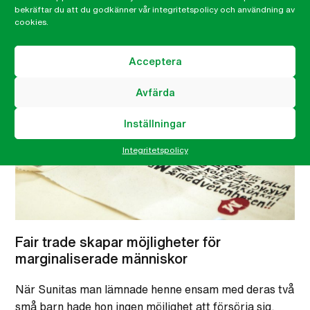
förändrar livet för tiotusentals människor….
bekräftar du att du godkänner vår integritetspolicy och användning av
cookies.
12 MAR, 2020
Acceptera
Avfärda
Inställningar
Integritetspolicy
Fair trade skapar möjligheter för
marginaliserade människor
När Sunitas man lämnade henne ensam med deras två
små barn hade hon ingen möjlighet att försörja sig.