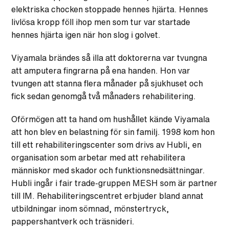
elektriska chocken stoppade hennes hjärta. Hennes
livlösa kropp föll ihop men som tur var startade
hennes hjärta igen när hon slog i golvet.
Viyamala brändes så illa att doktorerna var tvungna
att amputera fingrarna på ena handen. Hon var
tvungen att stanna flera månader på sjukhuset och
fick sedan genomgå två månaders rehabilitering.
Oförmögen att ta hand om hushållet kände Viyamala
att hon blev en belastning för sin familj. 1998 kom hon
till ett rehabiliteringscenter som drivs av Hubli, en
organisation som arbetar med att rehabilitera
människor med skador och funktionsnedsättningar.
Hubli ingår i fair trade-gruppen MESH som är partner
till IM. Rehabiliteringscentret erbjuder bland annat
utbildningar inom sömnad, mönstertryck,
pappershantverk och träsnideri.