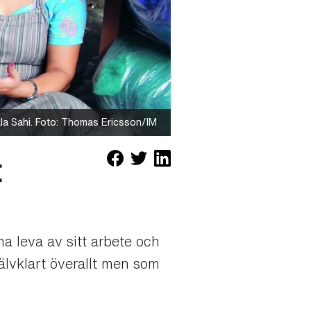
rala Sahi. Foto: Thomas Ericsson/IM
t
a leva av sitt arbete och
jälvklart överallt men som