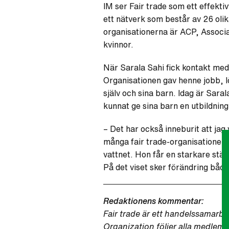
IM ser Fair trade som ett effekti
ett nätverk som består av 26 olik
organisationerna är ACP, Associ
kvinnor.
När Sarala Sahi fick kontakt med
Organisationen gav henne jobb, l
själv och sina barn. Idag är Sara
kunnat ge sina barn en utbildning
– Det har också inneburit att jag
många fair trade-organisationer f
vattnet. Hon får en starkare stäl
På det viset sker förändring både 
Redaktionens kommentar:
Fair trade är ett handelssamarbe
Organization följer alla medlemm