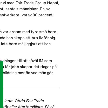
tar vi med Fair Trade Group Nepal,
iotusentals människor. En av
antverkare, varav 90 procent
och var ensam med fyra små barn.
e hon skapa ett bra liv för sig
inte bara möjliggjort att hon
edningen till att såväl IM som
na får jobb skapar det ringar på
 utbildning mer än vad män gör.
ö. Inom World Fair Trade
tör eller återförsäljare. På så