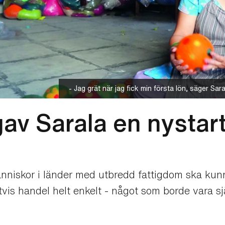
- Jag grät när jag fick min första lön, säger Sa
gav Sarala en nystar
människor i länder med utbredd fattigdom ska kunn
ttvis handel helt enkelt - något som borde vara s