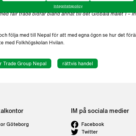
 målgrupp är främst kvinnor och unga, och fair trade är ett b
Integritetspolicy
ed fair trade bidrar bland annat till det Globala målet 1 – I
e och följa med till Nepal för att med egna ögon se hur det fö
te med Folkhögskolan Hvilan.
ir Trade Group Nepal
rättvis handel
kalkontor
IM på sociala medier
tor Göteborg
Facebook
Twitter