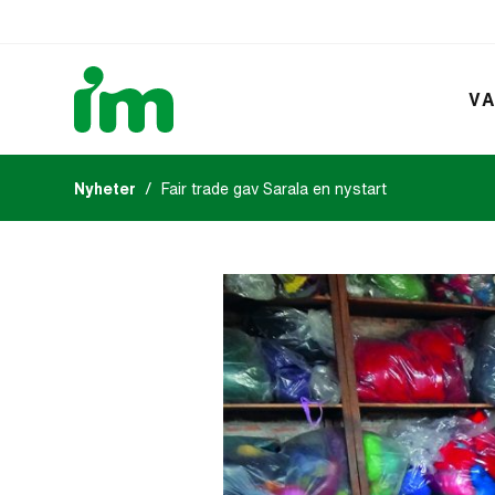
VA
Nyheter
Fair trade gav Sarala en nystart
Kalendarium
IM:s tidsk