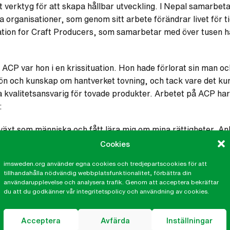
vt verktyg för att skapa hållbar utveckling. I Nepal samarbe
a organisationer, som genom sitt arbete förändrar livet för t
ation for Craft Producers, som samarbetar med över tusen h
 ACP var hon i en krissituation. Hon hade förlorat sin man 
ön och kunskap om hantverket tovning, och tack vare det kund
la kvalitetsansvarig för tovade produkter. Arbetet på ACP har 
:
 växt som människa och fått lära mig om mina rättigheter. Anl
okuserar på kvinnor är att det ger bäst resultat. När en kvin
Cookies
lning både i familjen och i samhället och investerar i barnens
imsweden.org använder egna cookies och tredjepartscookies för att
direkt och på lång sikt.
tillhandahålla nödvändig webbplatsfunktionalitet, förbättra din
användarupplevelse och analysera trafik. Genom att acceptera bekräftar
du att du godkänner vår integritetspolicy och användning av cookies.
te som bygger på respekt för mänskliga rättigheter och milj
Acceptera
Avfärda
Inställningar
ar Fair trades principer, oavsett om man är producent, impor