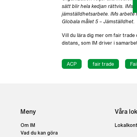
sätt blir hela kedjan rättvis. IMs
jämställdhetsarbete. IMs arbete m
Globala målet 5 – Jämställdhet.
Vill du lära dig mer om fair trad
distans, som IM driver i samarbe
ACP
fair trade
Fa
Meny
Våra lo
Om IM
Lokalkon
Vad du kan göra