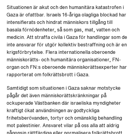
Situationen är akut och den humanitära katastrofen i
Gaza är ofattbar. Israels 16-åriga olagliga blockad har
intensifierats och hindrat människors tillgång till
basala förnödenheter, så som gas, mat, vatten och
medicin. Att straffa civila i Gaza för handlingar som de
inte ansvarar för utgör kollektiv bestraffning och är en
krigsförbrytelse. Flera internationella oberoende
människorätts- och humanitära organisationer, FN-
organ och FN:s oberoende människorättsexperter har
rapporterat om folkrättsbrott i Gaza.
Samtidigt som situationen i Gaza saknar motstycke
pågår det även människorättskränkningar på
ockuperade Västbanken där israeliska myndigheter
kraftigt ökat användningen av godtyckliga
frihetsberövanden, tortyr och omänsklig behandling
mot palestinier. Ansvaret vilar på oss alla att aldrig
någonsin rättfärdiga eller normalisera folkrättsbrott.