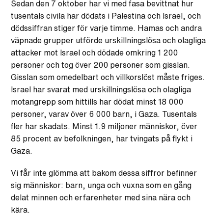
Sedan den 7 oktober har vi med fasa bevittnat hur
tusentals civila har dödats i Palestina och Israel, och
dödssiffran stiger för varje timme. Hamas och andra
väpnade grupper utförde urskillningslösa och olagliga
attacker mot Israel och dödade omkring 1 200
personer och tog över 200 personer som gisslan.
Gisslan som omedelbart och villkorslöst måste friges.
Israel har svarat med urskillningslösa och olagliga
motangrepp som hittills har dödat minst 18 000
personer, varav över 6 000 barn, i Gaza. Tusentals
fler har skadats. Minst 1.9 miljoner människor, över
85 procent av befolkningen, har tvingats på flykt i
Gaza.
Vi får inte glömma att bakom dessa siffror befinner
sig människor: barn, unga och vuxna som en gång
delat minnen och erfarenheter med sina nära och
kära.