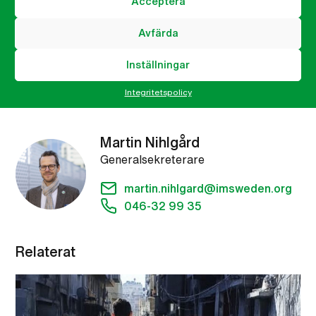
Acceptera
Farhad Mazi Esfahani, generalsekreterare Clowner
utan Gränser
Avfärda
Inställningar
Integritetspolicy
Läs brevet med referenser i sin helhet
Martin Nihlgård
Generalsekreterare
martin.nihlgard@imsweden.org
046-32 99 35
Relaterat