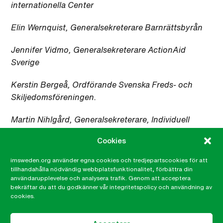
internationella Center
Elin Wernquist, Generalsekreterare Barnrättsbyrån
Jennifer Vidmo, Generalsekreterare ActionAid
Sverige
Kerstin Bergeå, Ordförande Svenska Freds- och
Skiljedomsföreningen.
Martin Nihlgård, Generalsekreterare, Individuell
Människohjälp
Cookies
Mattias Brunander, Generalsekreterare Diakonia
imsweden.org använder egna cookies och tredjepartscookies för att
tillhandahålla nödvändig webbplatsfunktionalitet, förbättra din
Petra Tötterman Andorff, Generalsekreterare Kvinna
användarupplevelse och analysera trafik. Genom att acceptera
bekräftar du att du godkänner vår integritetspolicy och användning av
till Kvinna
cookies.
Shahab Ahmadian, Förbundsordförande MÄN