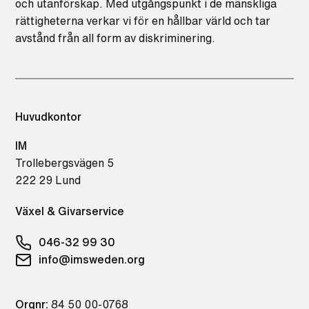
och utanförskap. Med utgångspunkt i de mänskliga
rättigheterna verkar vi för en hållbar värld och tar
avstånd från all form av diskriminering.
Huvudkontor
IM
Trollebergsvägen 5
222 29 Lund
Växel & Givarservice
046-32 99 30
info@imsweden.org
Orgnr:
84 50 00-0768