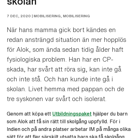
skolan
7 DEC, 2020 |
MOBILISERING
,
MOBILISERING
När hans mamma gick bort kändes en
redan ansträngd situation än mer hopplös
för Alok, som ända sedan tidig ålder haft
fysiologiska problem. Han har en CP-
skada, har svårt att röra sig, kan inte gå
och inte stå. Och han kunde inte gå i
skolan. Livet hemma med pappan och de
tre syskonen var svårt och isolerat.
Genom att köpa ett
Utbildningspaket
hjälper du barn
som Alok att få sin rätt till skolgång uppfylld. För i
Indien och på andra platser arbetar IM på många olika
sätt för att fler särskilt utsatta barn ska få skolgång.