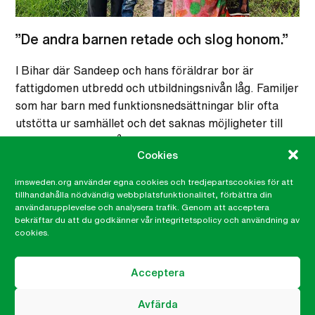
”De andra barnen retade och slog honom.”
I Bihar där Sandeep och hans föräldrar bor är
fattigdomen utbredd och utbildningsnivån låg. Familjer
som har barn med funktionsnedsättningar blir ofta
utstötta ur samhället och det saknas möjligheter till
rehabilitering och vård. Ideella organisationer, som…
Cookies
imsweden.org använder egna cookies och tredjepartscookies för att
12 APR, 2019
tillhandahålla nödvändig webbplatsfunktionalitet, förbättra din
användarupplevelse och analysera trafik. Genom att acceptera
bekräftar du att du godkänner vår integritetspolicy och användning av
cookies.
Acceptera
Avfärda