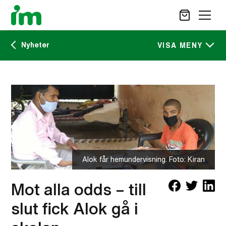
Nyheter
SÖK
VISA MENY
Kalendarium
STÖD OSS
IM:s tidskrift
VAD VI GÖR
VAD DU KAN GÖRA
Nyheter
AKTUELLT
OM IM
Alok får hemundervisning. Foto: Kiran
CAREER SITE
KONTAKT
Mot alla odds – till
slut fick Alok gå i