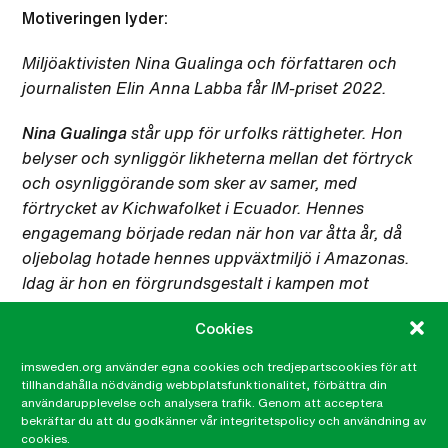
Motiveringen lyder:
Miljöaktivisten Nina Gualinga och författaren och
journalisten Elin Anna Labba får IM-priset 2022.
Nina Gualinga
står upp för urfolks rättigheter. Hon
belyser och synliggör likheterna mellan det förtryck
och osynliggörande som sker av samer, med
förtrycket av Kichwafolket i Ecuador. Hennes
engagemang började redan när hon var åtta år, då
oljebolag hotade hennes uppväxtmiljö i Amazonas.
Idag är hon en förgrundsgestalt i kampen mot
exploatering av regnskogen.
Cookies
Gualinga lyfter frågan om klimaträttvisa och urfolks
imsweden.org använder egna cookies och tredjepartscookies för att
rättigheter globalt och ökar allmänhetens kunskap
tillhandahålla nödvändig webbplatsfunktionalitet, förbättra din
om de övergrepp som sker och
användarupplevelse och analysera trafik. Genom att acceptera
bekräftar du att du godkänner vår integritetspolicy och användning av
klimatförändringarnas konsekvenser.
cookies.