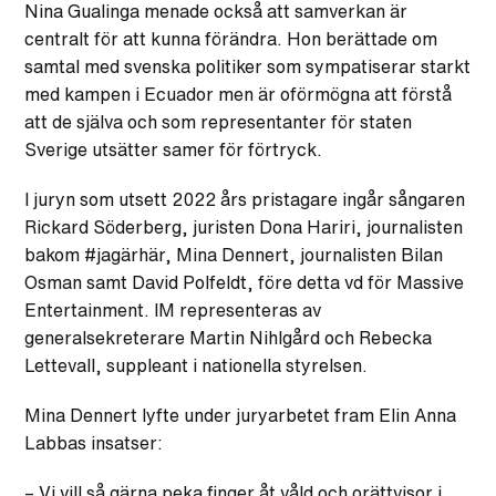
Nina Gualinga menade också att samverkan är
centralt för att kunna förändra. Hon berättade om
samtal med svenska politiker som sympatiserar starkt
med kampen i Ecuador men är oförmögna att förstå
att de själva och som representanter för staten
Sverige utsätter samer för förtryck.
I juryn som utsett 2022 års pristagare ingår sångaren
Rickard Söderberg, juristen Dona Hariri, journalisten
bakom #jagärhär, Mina Dennert, journalisten Bilan
Osman samt David Polfeldt, före detta vd för Massive
Entertainment. IM representeras av
generalsekreterare Martin Nihlgård och Rebecka
Lettevall, suppleant i nationella styrelsen.
Mina Dennert lyfte under juryarbetet fram Elin Anna
Labbas insatser:
– Vi vill så gärna peka finger åt våld och orättvisor i