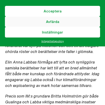
Elin Anna Labba
har spridit viktig kunskap om en del
Acceptera
av Sveriges mörka historia: tvångsförflyttningarna av
samer. Hon har i sin Augustprisade bok, i
Avfärda
sommarprat och i intervjuer lyft fram
majoritetssamhällets övergrepp på ett utsatt urfolk.
Inställningar
I sant folkbildande anda har Elin Anna Labba
Integritetspolicy
förändrat vår syn på historien och sett till att tidigare
ohörda röster och berättelser inte faller i glömska.
Elin Anna Labbas förmåga att lyfta och synliggöra
samiska berättelser har lett till att en bred allmänhet
fått både mer kunskap och förändrade attityder. Idag
engagerar sig Labba också i hur klimatförändringar
och exploatering av mark hotar samernas tillvaro.
Precis som IM:s grundare Britta Holmström gör både
Gualinga och Labba viktiga medmänskliga insatser