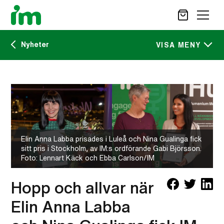
Nyheter
SÖK
VISA MENY
Kalendarium
STÖD OSS
IM:s tidskrift
VAD VI GÖR
VAD DU KAN GÖRA
Nyheter
AKTUELLT
Elin Anna Labba prisades i Luleå och Nina Gualinga fick
sitt pris i Stockholm, av IM:s ordförande Gabi Björsson.
OM IM
Foto: Lennart Käck och Ebba Carlson/IM
CAREER SITE
KONTAKT
Hopp och allvar när
Elin Anna Labba