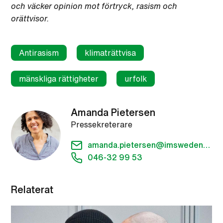
och väcker opinion mot förtryck, rasism och
orättvisor.
Antirasism
klimaträttvisa
mänskliga rättigheter
urfolk
Amanda Pietersen
Pressekreterare
amanda.pietersen@imsweden.org
046-32 99 53
Relaterat