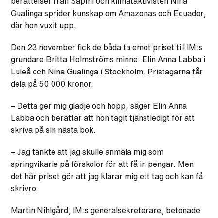
berättelser från Sápmi och klimataktivisten Nina
Gualinga sprider kunskap om Amazonas och Ecuador,
där hon vuxit upp.
Den 23 november fick de båda ta emot priset till IM:s
grundare Britta Holmströms minne: Elin Anna Labba i
Luleå och Nina Gualinga i Stockholm. Pristagarna får
dela på 50 000 kronor.
– Detta ger mig glädje och hopp, säger Elin Anna
Labba och berättar att hon tagit tjänstledigt för att
skriva på sin nästa bok.
– Jag tänkte att jag skulle anmäla mig som
springvikarie på förskolor för att få in pengar. Men
det här priset gör att jag klarar mig ett tag och kan få
skrivro.
Martin Nihlgård, IM:s generalsekreterare, betonade