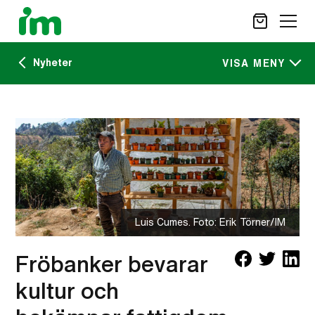
Nyheter
SÖK
VISA MENY
Kalendarium
STÖD OSS
IM:s tidskrift
VAD VI GÖR
VAD DU KAN GÖRA
Nyheter
AKTUELLT
OM IM
Luis Cumes. Foto: Erik Törner/IM
CAREER SITE
KONTAKT
Fröbanker bevarar
kultur och