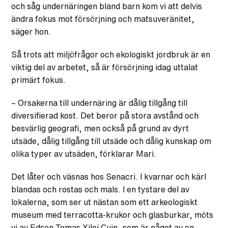
och såg undernäringen bland barn kom vi att delvis
ändra fokus mot försörjning och matsuveränitet,
säger hon.
Så trots att miljöfrågor och ekologiskt jordbruk är en
viktig del av arbetet, så är försörjning idag uttalat
primärt fokus.
– Orsakerna till undernäring är dålig tillgång till
diversifierad kost. Det beror på stora avstånd och
besvärlig geografi, men också på grund av dyrt
utsäde, dålig tillgång till utsäde och dålig kunskap om
olika typer av utsäden, förklarar Mari.
Det låter och väsnas hos Senacri. I kvarnar och kärl
blandas och rostas och mals. I en tystare del av
lokalerna, som ser ut nästan som ett arkeologiskt
museum med terracotta-krukor och glasburkar, möts
vi av Edson Tomas Xiloj Cuin, som är något av en