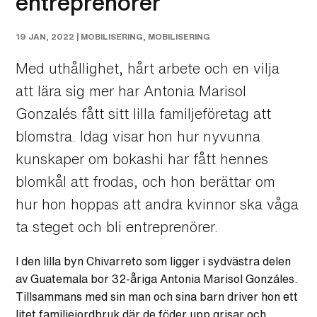
entreprenörer
19 JAN, 2022 |
MOBILISERING
,
MOBILISERING
Med uthållighet, hårt arbete och en vilja
att lära sig mer har Antonia Marisol
Gonzalés fått sitt lilla familjeföretag att
blomstra. Idag visar hon hur nyvunna
kunskaper om bokashi har fått hennes
blomkål att frodas, och hon berättar om
hur hon hoppas att andra kvinnor ska våga
ta steget och bli entreprenörer.
I den lilla byn Chivarreto som ligger i sydvästra delen
av Guatemala bor 32-åriga Antonia Marisol Gonzáles.
Tillsammans med sin man och sina barn driver hon ett
litet familjejordbruk där de föder upp grisar och