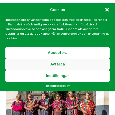
Cookies
imsweden.org använder egna cookies och tredjepartscookies för att
tillhandahålla nödvändig webbplatsfunktionalitet, förbättra din
användarupplevelse och analysera trafik. Genom att acceptera
Malin Kihlström
bekräftar du att du godkänner vår integritetspolicy och användning av
cookies.
Kommunikatör
malin.kihlstrom@imsweden.org
Acceptera
046-32 99 76
Avfärda
Relaterat
Inställningar
Integritetspolicy