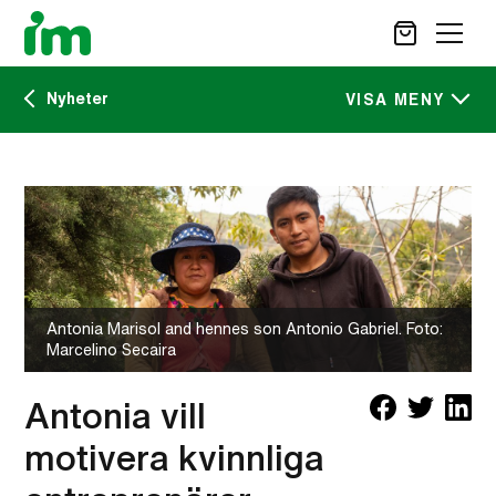
Nyheter
SÖK
VISA MENY
Kalendarium
STÖD OSS
IM:s tidskrift
VAD VI GÖR
VAD DU KAN GÖRA
Nyheter
AKTUELLT
Antonia Marisol and hennes son Antonio Gabriel. Foto:
OM IM
Marcelino Secaira
CAREER SITE
KONTAKT
Antonia vill
motivera kvinnliga