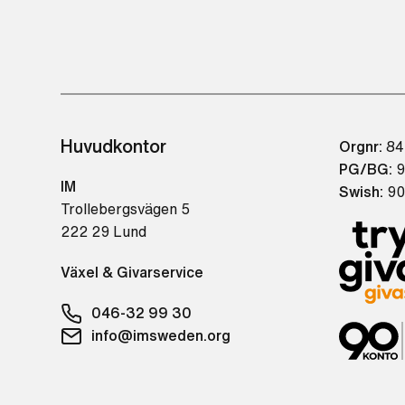
Huvudkontor
Orgnr:
84
PG/BG:
9
IM
Swish:
90
Trollebergsvägen 5
222 29 Lund
Växel & Givarservice
046-32 99 30
info@imsweden.org