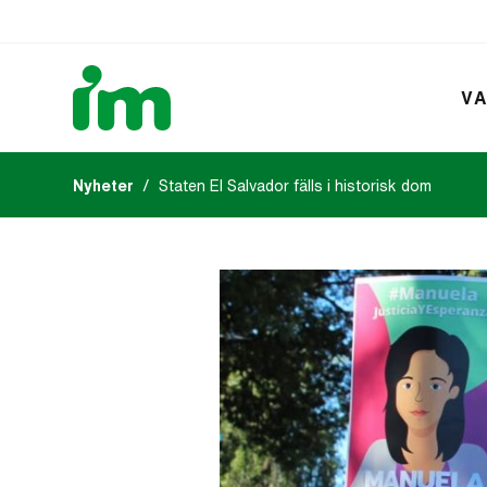
VA
Nyheter
Staten El Salvador fälls i historisk dom
Kalendarium
IM:s tidsk