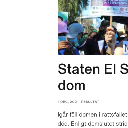
Staten El S
dom
1 DEC, 2021 |
RESULTAT
Igår föll domen i rättsfall
död. Enligt domslutet stri