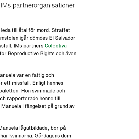
h IMs partnerorganisationer
da till åtal för mord. Straffet
domstolen igår dömdes El Salvador
ssfall. IMs partners
Colectiva
 for Reproductive Rights och även
nuela var en fattig och
r ett missfall. Enligt hennes
 toaletten. Hon svimmade och
ch rapporterade henne till
g Manuela i fängelset på grund av
 Manuela lågutbildade, bor på
e här kvinnorna. Gårdagens dom