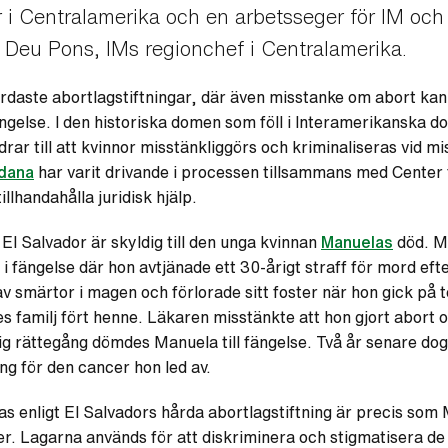
or i Centralamerika och en arbetsseger för IM oc
t Deu Pons, IMs regionchef i Centralamerika.
rdaste abortlagstiftningar, där även misstanke om abort kan le
ängelse. I den historiska domen som föll i Interamerikanska 
drar till att kvinnor misstänkliggörs och kriminaliseras vid mi
dana
har varit drivande i processen tillsammans med Center
illhandahålla juridisk hjälp.
 El Salvador är skyldig till den unga kvinnan
Manuelas
död. Ma
i fängelse där hon avtjänade ett 30-årigt straff för mord efte
 smärtor i magen och förlorade sitt foster när hon gick på
s familj fört henne. Läkaren misstänkte att hon gjort abort o
lig rättegång dömdes Manuela till fängelse. Två år senare do
ing för den cancer hon led av.
as enligt El Salvadors hårda abortlagstiftning är precis som
r. Lagarna används för att diskriminera och stigmatisera d