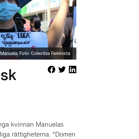
 Manuela. Foto: Colectiva Feminista
isk
en unga kvinnan Manuelas
liga rättigheterna. "Domen