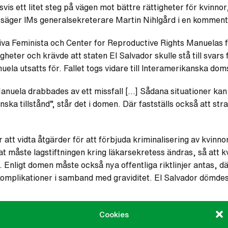
vis ett litet steg på vägen mot bättre rättigheter för kvinno
, säger IMs generalsekreterare Martin Nihlgård i en kommenta
va Feminista och Center for Reproductive Rights Manuelas f
heter och krävde att staten El Salvador skulle stå till svars
la utsatts för. Fallet togs vidare till Interamerikanska domst
nuela drabbades av ett missfall […] Sådana situationer kan in
ka tillstånd”, står det i domen. Där fastställs också att stra
att vidta åtgärder för att förbjuda kriminalisering av kvinn
t måste lagstiftningen kring läkarsekretess ändras, så att kvi
Enligt domen måste också nya offentliga riktlinjer antas, där 
komplikationer i samband med graviditet. El Salvador dömdes 
tt leda till är i nuläget oklart, men Montserrat Deu Pons s
Cookies
t bevis på att det kommer att ske förändring: