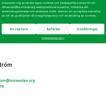
imsweden.org använder egna cookies och tredjepartscookies för att
tillhandahålla nödvändig webbplatsfunktionalitet, förbättra din
nnor i Centralamerika och en arbetsseger för IM och IMs par
användarupplevelse och analysera trafik. Genom att acceptera bekräftar
a som har drivit det här fallet ända sedan 2012. Och äntlige
du att du godkänner vår integritetspolicy och användning av cookies.
or som drabbats av dessa kvinnofientliga lagar.
Acceptera
Avfärda
Inställningar
i Latinamerika och Karibien, vilket gör att utslaget kommer 
ckså råder totalförbud för abort i dagsläget.
Integritetspolicy
ström
strom@imsweden.org
76