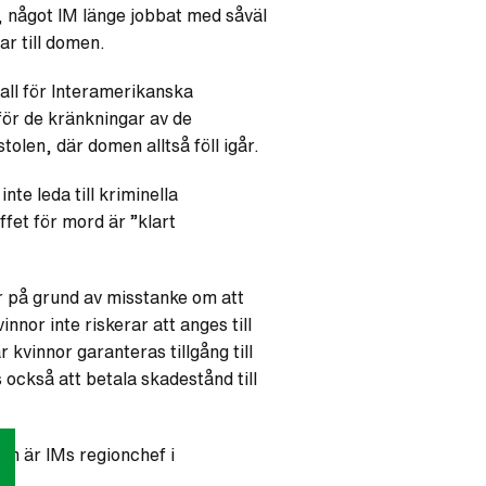
r, något IM länge jobbat med såväl
r till domen.
all för Interamerikanska
 för de kränkningar av de
olen, där domen alltså föll igår.
te leda till kriminella
ffet för mord är ”klart
or på grund av misstanke om att
nnor inte riskerar att anges till
kvinnor garanteras tillgång till
också att betala skadestånd till
om är IMs regionchef i