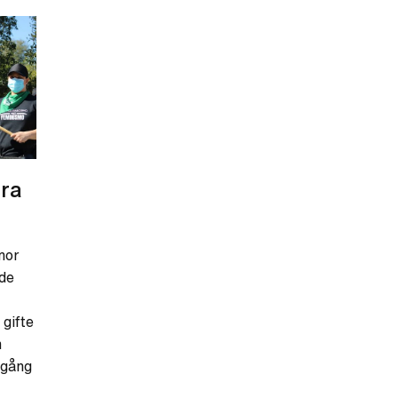
dra
nor
ade
 gifte
n
lgång