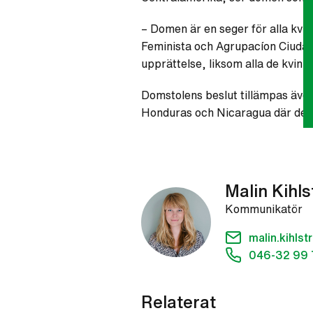
– Domen är en seger för alla kvi
Feminista och Agrupacíon Ciudadan
upprättelse, liksom alla de kvinn
Domstolens beslut tillämpas även 
Honduras och Nicaragua där det o
Malin Kihl
Kommunikatör
malin.kihl
046-32 99 
Relaterat