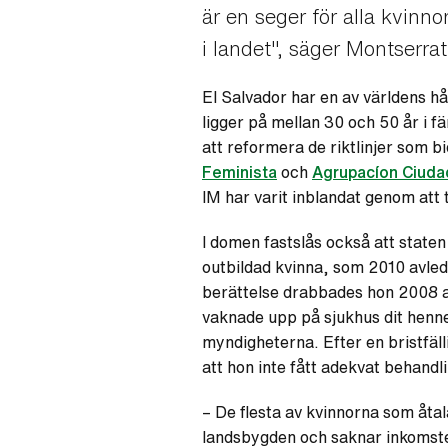
är en seger för alla kvinn
i landet", säger Montserra
El Salvador har en av världens hå
ligger på mellan 30 och 50 år i f
att reformera de riktlinjer som bi
Feminista
och
Agrupacíon Ciuda
IM har varit inblandat genom att t
I domen fastslås också att staten
outbildad kvinna, som 2010 avled 
berättelse drabbades hon 2008 av
vaknade upp på sjukhus dit henne
myndigheterna. Efter en bristfäl
att hon inte fått adekvat behandl
– De flesta av kvinnorna som åtal
landsbygden och saknar inkomste