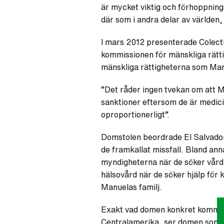
är mycket viktig och förhoppnings
där som i andra delar av världen
I mars 2012 presenterade Colecti
kommissionen för mänskliga rättig
mänskliga rättigheterna som Manue
”Det råder ingen tvekan om att Ma
sanktioner eftersom de är medicins
oproportionerligt”.
Domstolen beordrade El Salvador 
de framkallat missfall. Bland anna
myndigheterna när de söker vård. 
hälsovård när de söker hjälp för 
Manuelas familj.
Exakt vad domen konkret kommer a
Centralamerika, ser domen som et