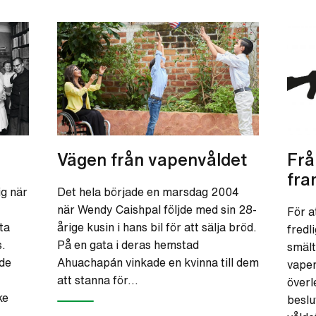
Vägen från vapenvåldet
Frå
fra
ig när
Det hela började en marsdag 2004
när Wendy Caishpal följde med sin 28-
För a
ta
årige kusin i hans bil för att sälja bröd.
fredl
.
På en gata i deras hemstad
smält
 de
Ahuachapán vinkade en kvinna till dem
vapen
att stanna för…
överl
ke
beslu