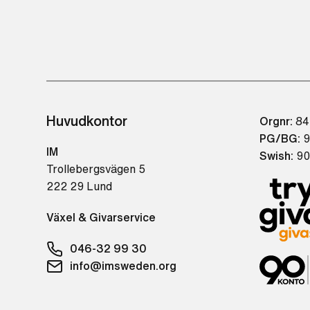
Huvudkontor
Orgnr:
84
PG/BG:
9
IM
Swish:
90
Trollebergsvägen 5
222 29 Lund
Växel & Givarservice
046-32 99 30
info@imsweden.org