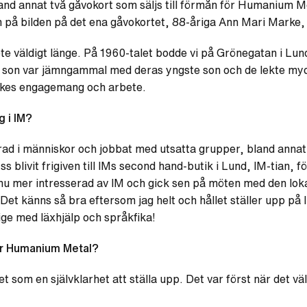
and annat två gåvokort som säljs till förmån för Humanium Me
en på bilden på det ena gåvokortet, 88-åriga Ann Mari Marke, h
bete väldigt länge. På 1960-talet bodde vi på Grönegatan i Lu
son var jämngammal med deras yngste son och de lekte myck
olkes engagemang och arbete.
g i IM?
gerad i människor och jobbat med utsatta grupper, bland annat
s blivit frigiven till IMs second hand-butik i Lund, IM-tian, fö
nnu mer intresserad av IM och gick sen på möten med den lok
t känns så bra eftersom jag helt och hållet ställer upp på IM
rige med läxhjälp och språkfika!
för Humanium Metal?
et som en självklarhet att ställa upp. Det var först när det vä