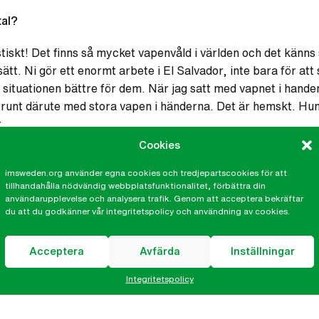
al?
stiskt! Det finns så mycket vapenvåld i världen och det känns 
sätt. Ni gör ett enormt arbete i El Salvador, inte bara för at
 situationen bättre för dem. När jag satt med vapnet i hande
 runt därute med stora vapen i händerna. Det är hemskt. Huma
.
Cookies
att ha dig som vår modell!
imsweden.org använder egna cookies och tredjepartscookies för att
tillhandahålla nödvändig webbplatsfunktionalitet, förbättra din
användarupplevelse och analysera trafik. Genom att acceptera bekräftar
ström
du att du godkänner vår integritetspolicy och användning av cookies.
Acceptera
Avfärda
Inställningar
strom@imsweden.org
76
Integritetspolicy