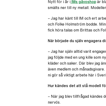
Nytt för i år i
IMs gåvoshop
är bl
smälts ner till ny metall. Modell
– Jag har känt till IM och ert ar
och Folke Holmström bodde. Min 
fick höra talas om Brittas och F
När började du själv engagera di
– Jag har själv alltid varit enga
jag följde med en ung kille som nys
kläder och saker. Där blev jag ä
även medlem och månadsgivare. De
ni gör så viktigt arbete här i Sve
Hur kändes det att stå modell 
– När jag blev tillfrågad kändes d
nervös.