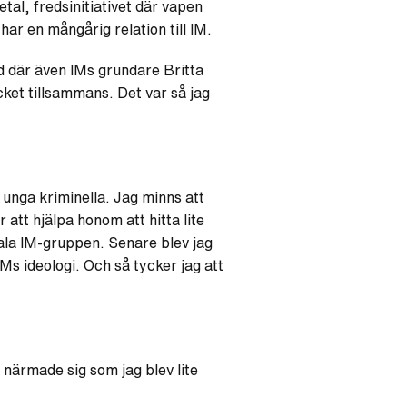
tal, fredsinitiativet där vapen
ar en mångårig relation till IM.
nd där även IMs grundare Britta
et tillsammans. Det var så jag
 unga kriminella. Jag minns att
r att hjälpa honom att hitta lite
ala IM-gruppen. Senare blev jag
s ideologi. Och så tycker jag att
l närmade sig som jag blev lite