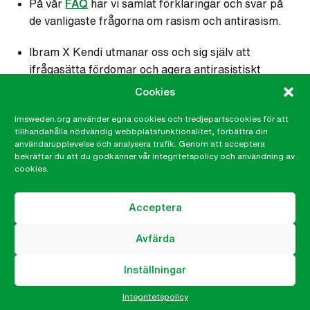
På vår
FAQ
har vi samlat förklaringar och svar på
de vanligaste frågorna om rasism och antirasism.
Ibram X Kendi utmanar oss och sig själv att
ifrågasätta fördomar och agera antirasistiskt
genom boken
How to be an Antiracist
.
Cookies
imsweden.org använder egna cookies och tredjepartscookies för att
tillhandahålla nödvändig webbplatsfunktionalitet, förbättra din
Redaktionens kommentar:
användarupplevelse och analysera trafik. Genom att acceptera
Vid årsmötet 2014 beslutade IM att ta avstånd från
bekräftar du att du godkänner vår integritetspolicy och användning av
fascistiska, rasistiska och antifeministiska
cookies.
organisationer och rörelser. Under 2019 driver IM
projektet
Antirasism – en mänsklig rättighet
, för att
Acceptera
skapa engagemang, höja kunskap och skapa en
plattform för samtal om antirasism i Sverige. Arbetet
Avfärda
bidrar till
det globala målet 10 – minskad ojämlikhet
.
Inställningar
Integritetspolicy
Antirasism
Mål 10 - Minskad ojämlikhet