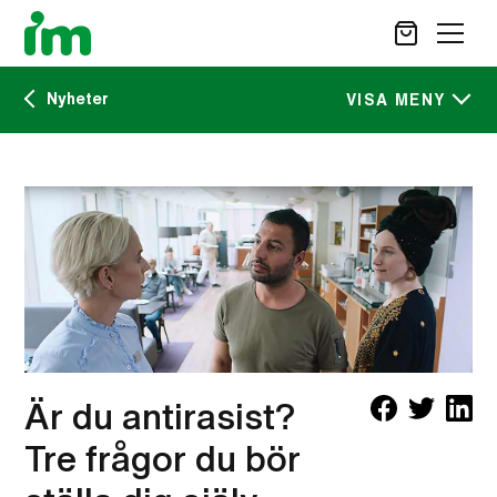
Nyheter
SÖK
VISA MENY
Kalendarium
STÖD OSS
IM:s tidskrift
VAD VI GÖR
VAD DU KAN GÖRA
Nyheter
AKTUELLT
OM IM
CAREER SITE
KONTAKT
Är du antirasist?
Tre frågor du bör