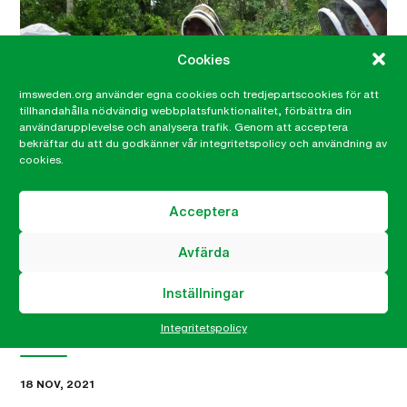
Cookies
imsweden.org använder egna cookies och tredjepartscookies för att
tillhandahålla nödvändig webbplatsfunktionalitet, förbättra din
användarupplevelse och analysera trafik. Genom att acceptera
bekräftar du att du godkänner vår integritetspolicy och användning av
cookies.
Acceptera
”Jag skrek och sprang”
Avfärda
– Jag var jätterädd i början, jag gillar absolut inte bin!
Jag skrek och sprang undan för ingen vill väl bli
Inställningar
stungen av ett bi, säger 36-åriga Eva Yaneth Mejia.
Eva leder organisationen med den utmanande…
Integritetspolicy
18 NOV, 2021