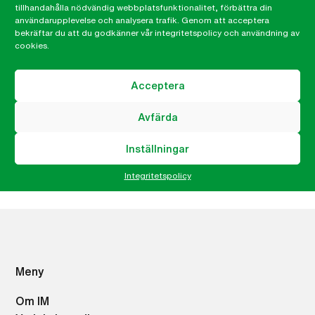
rikedom genom stora historiska utsläpp,
tillhandahålla nödvändig webbplatsfunktionalitet, förbättra din
användarupplevelse och analysera trafik. Genom att acceptera
kolonialism och exploatering.
bekräftar du att du godkänner vår integritetspolicy och användning av
cookies.
Acceptera
Martin Nihlgård
Avfärda
Generalsekreterare
martin.nihlgard@imsweden.org
Inställningar
046-32 99 35
Integritetspolicy
Meny
Om IM