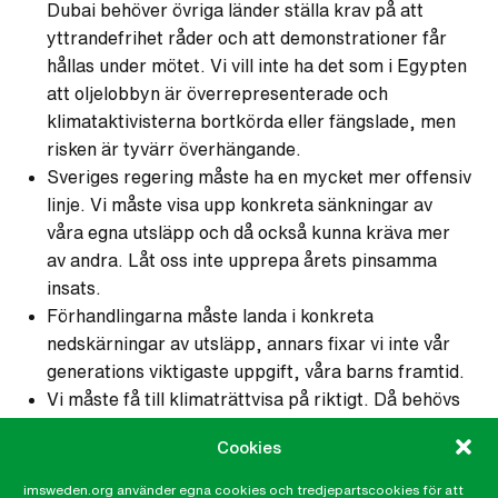
Dubai behöver övriga länder ställa krav på att
yttrandefrihet råder och att demonstrationer får
hållas under mötet. Vi vill inte ha det som i Egypten
att oljelobbyn
är överrepresenterade
och
klimataktivisterna bortkörda eller fängslade, men
risken är tyvärr överhängande.
Sveriges regering måste ha en mycket mer offensiv
linje. Vi måste visa upp konkreta sänkningar av
våra egna utsläpp och då också kunna kräva mer
av andra. Låt oss inte upprepa årets pinsamma
insats.
Förhandlingarna måste landa i konkreta
nedskärningar av utsläpp, annars fixar vi inte vår
generations viktigaste uppgift, våra barns framtid.
Vi måste få till klimaträttvisa på riktigt. Då behövs
pengar till fonden att söka för de värst drabbade
Cookies
fattigaste länderna. De pengarna måste komma
från den rika delen av världen, vi som skaffat vår
imsweden.org använder egna cookies och tredjepartscookies för att