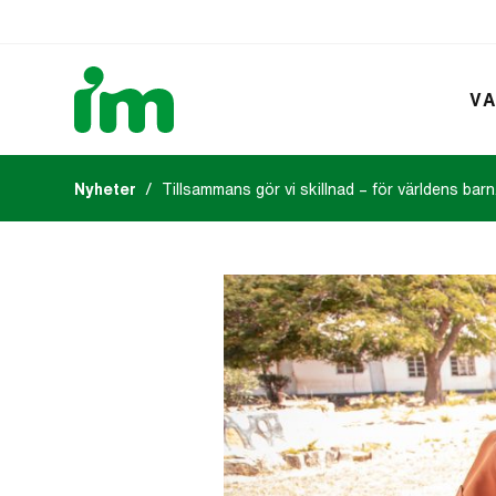
VA
Nyheter
Tillsammans gör vi skillnad – för världens barn
Kalendarium
IM:s tidsk