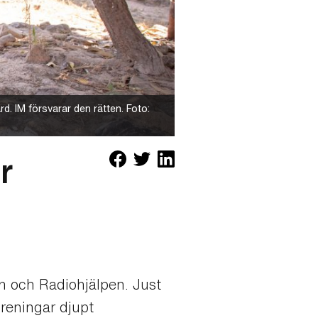
ård. IM försvarar den rätten. Foto:
r
n och Radiohjälpen. Just
öreningar djupt