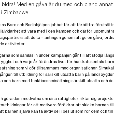
bidra! Med en gåva är du med och bland annat st
n i Zimbabwe.
ns Barn och Radiohjälpen jobbat för att förbättra förutsättn
 självklarhet att vara med i den kampen och därför uppmuntra
gspartners att delta – antingen genom att ge en gåva, ordna 
e aktiviteter.
garna som samlas in under kampanjen går till att stödja lång
rygghet och varje år förändras livet för hundratusentals barn
 satsning som vi gör tillsammans med organisationen Simuka
gången till utbildning för särskilt utsatta barn på landsbygde
ösa och barn med funktionsnedsättning särskilt utsatta och de
ch göra dem medvetna om sina rättigheter riktar sig projektet
tbildningar för att motivera föräldrar att skicka barnen till 
tt barnen själva kan ta aktiv del i beslut som rör dem och til