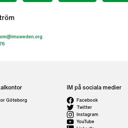
ström
strom@imsweden.org
76
kalkontor
IM på sociala medier
tor Göteborg
Facebook
Twitter
Instagram
YouTube