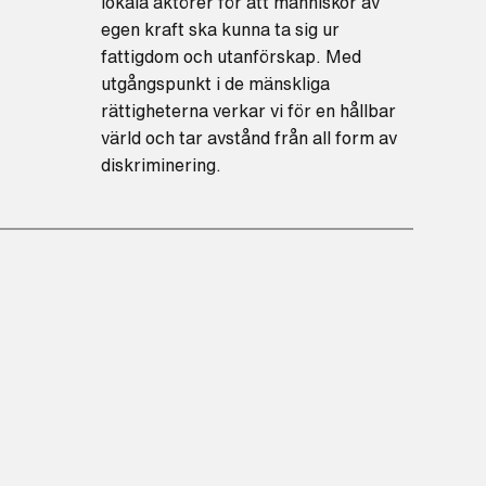
lokala aktörer för att människor av
egen kraft ska kunna ta sig ur
fattigdom och utanförskap. Med
utgångspunkt i de mänskliga
rättigheterna verkar vi för en hållbar
värld och tar avstånd från all form av
diskriminering.