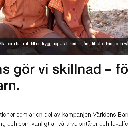
la barn har rätt till en trygg uppväxt med tillgång till utbildning och v
 gör vi skillnad – fö
arn.
ationer som är en del av kampanjen Världens Bar
g och som vanligt är våra volontärer och lokalf