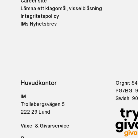
Career site
Lämna ett klagomål, visselblåsning
Integritetspolicy
IMs Nyhetsbrev
Huvudkontor
Orgnr:
84
PG/BG:
9
IM
Swish:
90
Trollebergsvägen 5
222 29 Lund
Växel & Givarservice