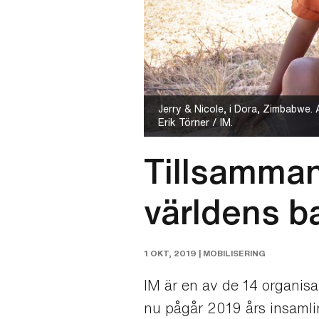
Jerry & Nicole, i Dora, Zimbabwe. Al
Erik Törner / IM.
Tillsammans
världens b
1 OKT, 2019 |
MOBILISERING
IM är en av de 14 organis
nu pågår 2019 års insamlin