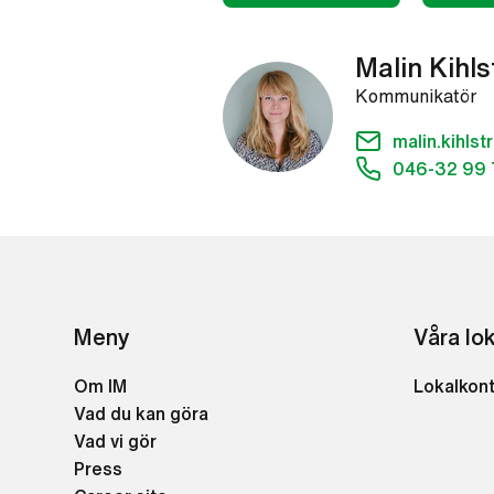
Malin Kihl
Kommunikatör
malin.kihl
046-32 99 
Meny
Våra lo
Om IM
Lokalkon
Vad du kan göra
Vad vi gör
Press