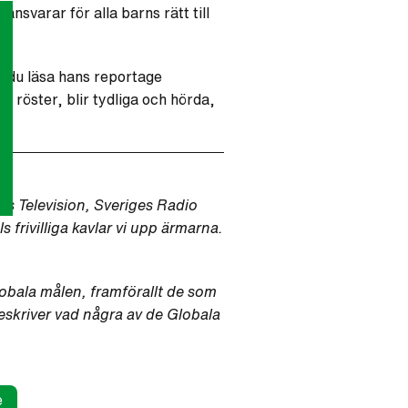
svarar för alla barns rätt till
n du läsa hans reportage
s röster, blir tydliga och hörda,
s Television, Sveriges Radio
frivilliga kavlar vi upp ärmarna.
lobala målen, framförallt de som
beskriver vad några av de Globala
e