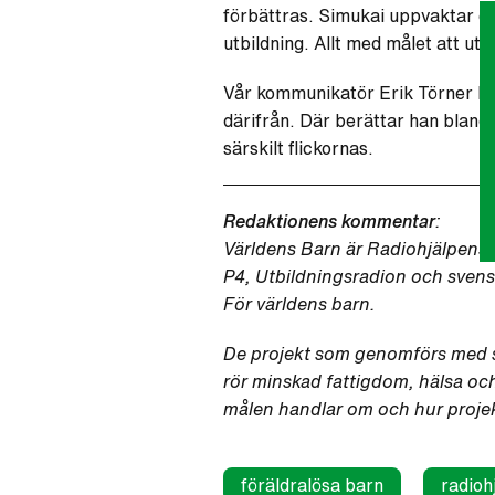
förbättras. Simukai uppvaktar ock
utbildning. Allt med målet att utbi
Vår kommunikatör Erik Törner be
därifrån. Där berättar han bland 
särskilt flickornas.
Redaktionens kommentar
:
Världens Barn är Radiohjälpens 
P4, Utbildningsradion och svensk
För världens barn.
De projekt som genomförs med stö
rör minskad fattigdom, hälsa och 
målen handlar om och hur projekt
föräldralösa barn
radioh