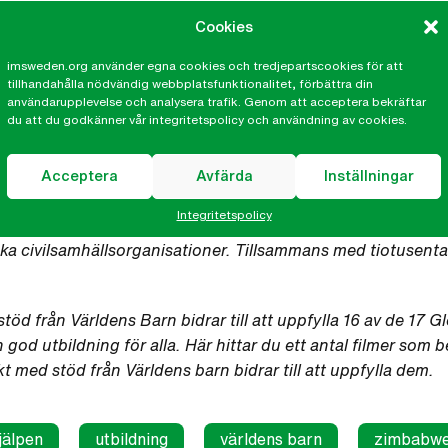
så rektorer, skolmyndigheter och andra beslutsfattare som an
Cookies
ldning av god kvalitet – för alla – ska bli verklighet.
imsweden.org använder egna cookies och tredjepartscookies för att
sökte projektet i augusti och på Världens Barns hemsida ka
tillhandahålla nödvändig webbplatsfunktionalitet, förbättra din
användarupplevelse och analysera trafik. Genom att acceptera bekräftar
annat om hur viktigt det är att de utsatta barnens behov, dera
du att du godkänner vår integritetspolicy och användning av cookies.
Acceptera
Avfärda
Inställningar
Integritetspolicy
största insamlingskampanj och ett samarbete mellan Sverige
a civilsamhällsorganisationer. Tillsammans med tiotusentals 
d från Världens Barn bidrar till att uppfylla 16 av de 17 G
god utbildning för alla. Här hittar du ett antal filmer som 
 med stöd från Världens barn bidrar till att uppfylla dem.
jälpen
utbildning
världens barn
zimbabw