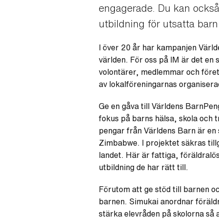
engagerade. Du kan också 
utbildning för utsatta bar
I över 20 år har kampanjen Världe
världen. För oss på IM är det en
volontärer, medlemmar och företa
av lokalföreningarnas organiserad
Ge en gåva till Världens BarnPen
fokus på barns hälsa, skola och t
pengar från Världens Barn är en
Zimbabwe. I projektet säkras till
landet. Här är fattiga, föräldral
utbildning de har rätt till.
Förutom att ge stöd till barnen o
barnen. Simukai anordnar föräldrau
stärka elevråden på skolorna så a