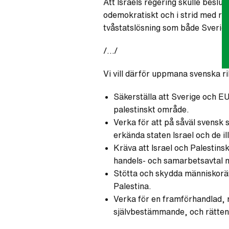
Att Israels regering skulle beslut
odemokratiskt och i strid med rätt
tvåstatslösning som både Sverige
/…/
Vi vill därför uppmana svenska ri
Säkerställa att Sverige och EU
palestinskt område.
Verka för att på såväl svensk 
erkända staten Israel och de 
Kräva att Israel och Palestinsk
handels- och samarbetsavtal m
Stötta och skydda människorätt
Palestina.
Verka för en framförhandlad, rä
självbestämmande, och rätten l