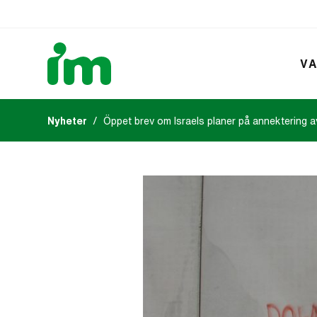
VA
Nyheter
Öppet brev om Israels planer på annektering 
Kalendarium
IM:s tidsk