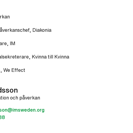
yrkan
påverkanschef, Diakonia
are, IM
alsekreterare, Kvinna till Kvinna
e, We Effect
dsson
tion och påverkan
dsson@imsweden.org
88