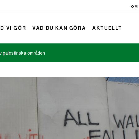
OM 
D VI GÖR
VAD DU KAN GÖRA
AKTUELLT
av palestinska områden
rift
Nyheter