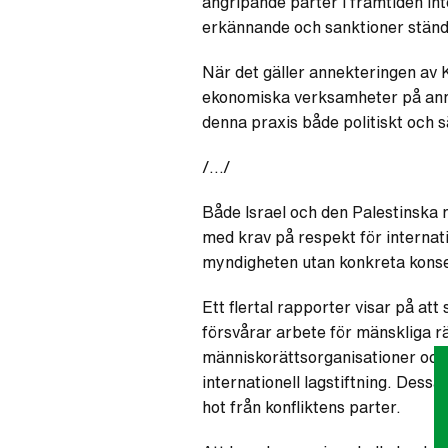
angripande parter i framtiden in
erkännande och sanktioner ständig
När det gäller annekteringen av K
ekonomiska verksamheter på annek
denna praxis både politiskt och s
/…/
Både Israel och den Palestinska
med krav på respekt för internat
myndigheten utan konkreta konse
Ett flertal rapporter visar på att
försvårar arbete för mänskliga rä
människorättsorganisationer och
internationell lagstiftning. Dessa
hot från konfliktens parter.