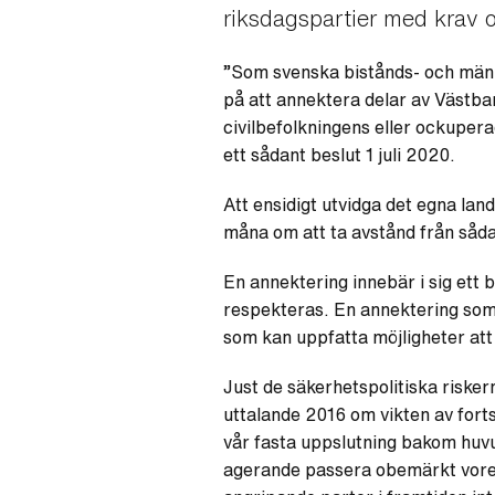
riksdagspartier med krav o
”Som svenska bistånds- och männi
på att annektera delar av Västba
civilbefolkningens eller ockuper
ett sådant beslut 1 juli 2020.
Att ensidigt utvidga det egna land
måna om att ta avstånd från såd
En annektering innebär i sig ett b
respekteras. En annektering som 
som kan uppfatta möjligheter att
Just de säkerhetspolitiska riske
uttalande 2016 om vikten av fort
vår fasta uppslutning bakom huvu
agerande passera obemärkt vore a