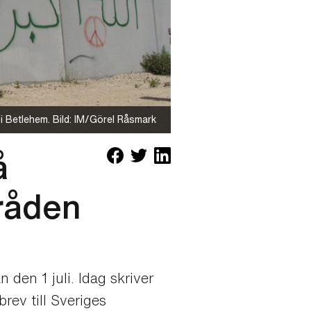
 i Betlehem. Bild: IM/Görel Råsmark
å
råden
 den 1 juli. Idag skriver
rev till Sveriges