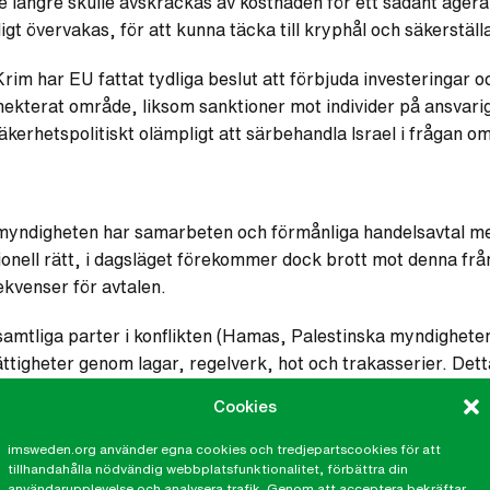
te längre skulle avskräckas av kostnaden för ett sådant ager
t övervakas, för att kunna täcka till kryphål och säkerställa
rim har EU fattat tydliga beslut att förbjuda investeringar 
terat område, liksom sanktioner mot individer på ansvariga
äkerhetspolitiskt olämpligt att särbehandla Israel i frågan o
 myndigheten har samarbeten och förmånliga handelsavtal me
ionell rätt, i dagsläget förekommer dock brott mot denna frå
kvenser för avtalen.
 samtliga parter i konflikten (Hamas, Palestinska myndigheten 
ttigheter genom lagar, regelverk, hot och trakasserier. Detta
 människorättsförsvarare som övervakar och rapporterar bro
Cookies
 är röster som precis som i andra konflikter måste få tillåtas
imsweden.org använder egna cookies och tredjepartscookies för att
tillhandahålla nödvändig webbplatsfunktionalitet, förbättra din
användarupplevelse och analysera trafik. Genom att acceptera bekräftar