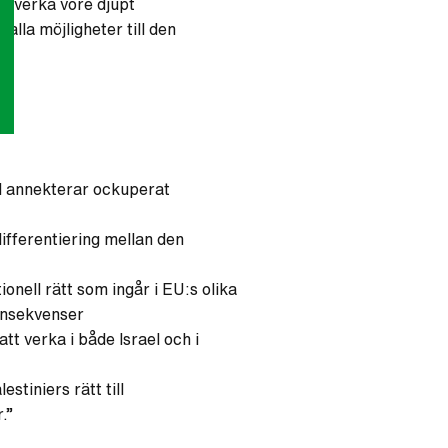
 påverka vore djupt
alla möjligheter till den
el annekterar ockuperat
ifferentiering mellan den
onell rätt som ingår i EU:s olika
konsekvenser
t verka i både Israel och i
stiniers rätt till
.”