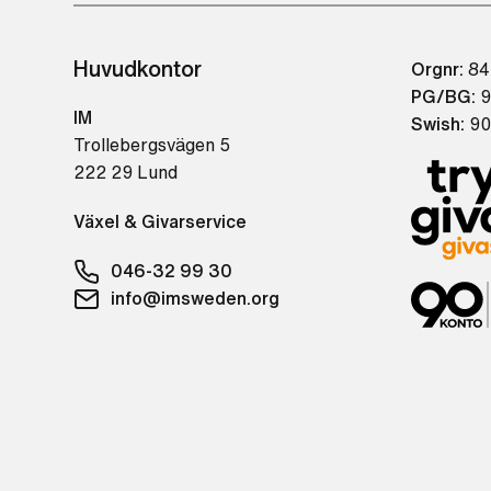
Huvudkontor
Orgnr:
84
PG/BG:
9
IM
Swish:
90
Trollebergsvägen 5
222 29 Lund
Växel & Givarservice
046-32 99 30
info@imsweden.org