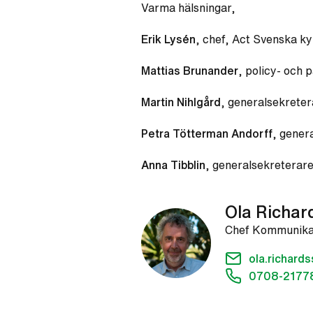
Varma hälsningar,
Erik Lysén
, chef, Act Svenska k
Mattias Brunander
, policy- och 
Martin Nihlgård
, generalsekreter
Petra Tötterman Andorff
, gener
Anna Tibblin
, generalsekreterar
Ola Richar
Chef Kommunika
ola.richar
0708-2177