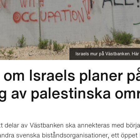
Israels mur på Västbanken. Här
 om Israels planer p
g av palestinska om
att delar av Västbanken ska annekteras med början
ndra svenska biståndsorganisationer, ett öppet b