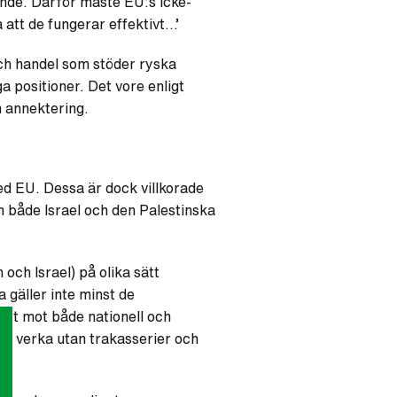
ande. Därför måste EU:s icke-
 att de fungerar effektivt…’
och handel som stöder ryska
 positioner. Det vore enligt
m annektering.
d EU. Dessa är dock villkorade
n både Israel och den Palestinska
och Israel) på olika sätt
 gäller inte minst de
tt mot både nationell och
 att verka utan trakasserier och