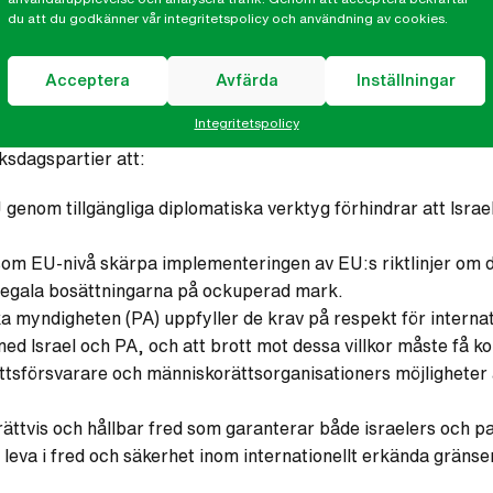
a över palestiniernas framtid utan att de själva har möjlighet
du att du godkänner vår integritetspolicy och användning av cookies.
sstatens principer, och riskerar också att slutgiltigt förstöra 
 och EU verkar för.
Acceptera
Avfärda
Inställningar
Integritetspolicy
ksdagspartier att:
 genom tillgängliga diplomatiska verktyg förhindrar att Isra
som EU-nivå skärpa implementeringen av EU:s riktlinjer om d
illegala bosättningarna på ockuperad mark.
a myndigheten (PA) uppfyller de krav på respekt för internati
ed Israel och PA, och att brott mot dessa villkor måste få 
sförsvarare och människorättsorganisationers möjligheter at
ttvis och hållbar fred som garanterar både israelers och pale
eva i fred och säkerhet inom internationellt erkända gränser