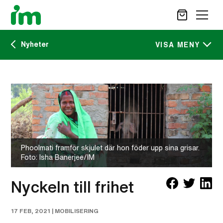
Nyheter
SÖK
VISA MENY
Kalendarium
STÖD OSS
IM:s tidskrift
VAD VI GÖR
VAD DU KAN GÖRA
Nyheter
AKTUELLT
Phoolmati framför skjulet där hon föder upp sina grisar.
OM IM
Foto: Isha Banerjee/IM
CAREER SITE
KONTAKT
Nyckeln till frihet
17 FEB, 2021 |
MOBILISERING