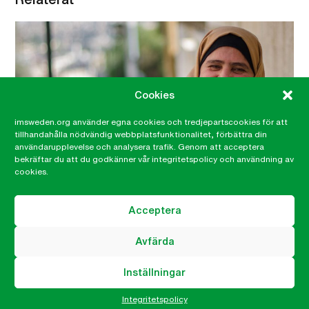
Cookies
imsweden.org använder egna cookies och tredjepartscookies för att
tillhandahålla nödvändig webbplatsfunktionalitet, förbättra din
användarupplevelse och analysera trafik. Genom att acceptera
bekräftar du att du godkänner vår integritetspolicy och användning av
cookies.
”Nu känner sig kvinnorna starkare och tar
Acceptera
egna beslut”
Avfärda
Mozeh Fraihat har tagit sig till Arab Women
Organization Awos kontor i Jordaniens huvudstad
Inställningar
Amman för att berätta sin historia, och det märks att
hon är ivrig att komma igång. Till vardags bor hon i
Integritetspolicy