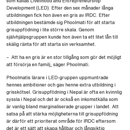
som kallas Livelihood and Entrepreneurship
Development (LED). Efter den sex månader långa
utbildningen fick hon även en gris av IRDC. Efter
utbildningen bestämde sig Phoolmati för att starta
grisuppfödning i lite större skala. Genom
självhjälpsgruppen kunde hon även ta ett litet lån till
skälig ränta för att starta sin verksamhet.
– Att ha en gris är en stor tillgång som gör det möjligt
att försörja en familj, säger Phoolmati.
Phoolmatis lärare i LED-gruppen uppmuntrade
hennes ambitioner och gav henne extra utbildning i
grisskötsel. Grisuppfödning i Nepal är ofta en kvinnlig
syssla i Nepal och det är också en inkomstkälla som
är vanlig bland marginaliserade grupper i landet. Att
satsa på att stärka möjligheterna till grisuppfödning
är därför ett prioriterat område för IRDC eftersom
det är ett sätt att skapa hållbar och långsiktig