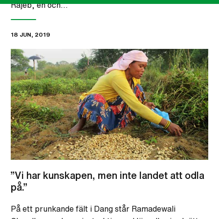
Rajeb, en och…
18 JUN, 2019
”Vi har kunskapen, men inte landet att odla
på.”
På ett prunkande fält i Dang står Ramadewali