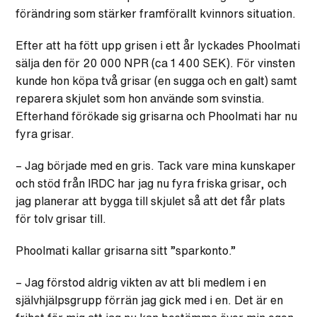
förändring som stärker framförallt kvinnors situation.
Efter att ha fött upp grisen i ett år lyckades Phoolmati
sälja den för 20 000 NPR (ca 1 400 SEK). För vinsten
kunde hon köpa två grisar (en sugga och en galt) samt
reparera skjulet som hon använde som svinstia.
Efterhand förökade sig grisarna och Phoolmati har nu
fyra grisar.
– Jag började med en gris. Tack vare mina kunskaper
och stöd från IRDC har jag nu fyra friska grisar, och
jag planerar att bygga till skjulet så att det får plats
för tolv grisar till.
Phoolmati kallar grisarna sitt ”sparkonto.”
– Jag förstod aldrig vikten av att bli medlem i en
självhjälpsgrupp förrän jag gick med i en. Det är en