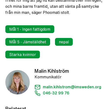
frihet för mig att jag nu kan bestämma över min egen,
och mina barns framtid, utan att vänta på samtycke
från min man, säger Phoomati stolt.
Mål 1 - Ingen fattigdom
Mål 5 - Jämställdhet
nepal
Starka kvinnor
Malin Kihlström
Kommunikatör
malin.kihlstrom@imsweden.org
046-32 99 76
Relaterat