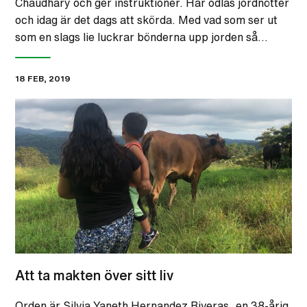
Chaudhary och ger instruktioner. Här odlas jordnötter
och idag är det dags att skörda. Med vad som ser ut
som en slags lie luckrar bönderna upp jorden så…
18 FEB, 2019
Att ta makten över sitt liv
Orden är Silvia Yaneth Hernandez Riveras, en 38-årig