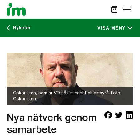
Nyheter
SÖK
VISA MENY
Kalendarium
STÖD OSS
IM:s tidskrift
VAD VI GÖR
VAD DU KAN GÖRA
Nyheter
AKTUELLT
Oskar Lärn, som är VD på Eminent Reklambyrå. Foto:
OM IM
Oskar Lärn.
CAREER SITE
KONTAKT
Nya nätverk genom
samarbete