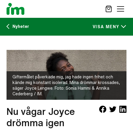
Nyheter
SÖK
VISA MENY
Kalendarium
STÖD OSS
IM:s tidskrift
VAD VI GÖR
VAD DU KAN GÖRA
Giftermålet påverkade mig, jag hade ingen frihet och
Nyheter
AKTUELLT
kände mig konstant isolerad. Mina drömmar krossades,
säger Joyce Lengwe. Foto: Sonia Hammi & Annika
OM IM
Cederberg / IM.
CAREER SITE
KONTAKT
Nu vågar Joyce
drömma igen