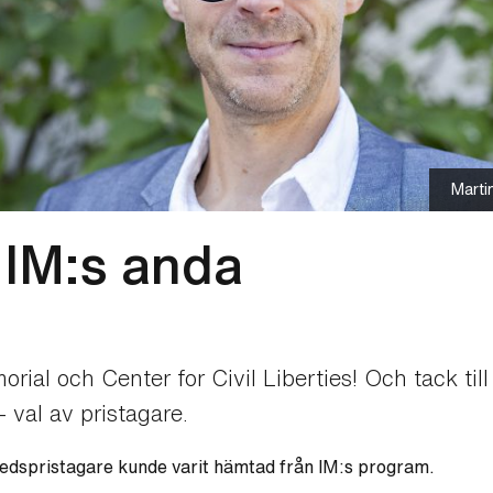
Marti
 IM:s anda
morial och Center for Civil Liberties! Och tack til
 val av pristagare.
fredspristagare kunde varit hämtad från IM:s program.