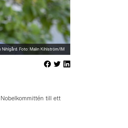
n Nihlgård. Foto: Malin Kihlström/IM
l Nobelkommittén till ett