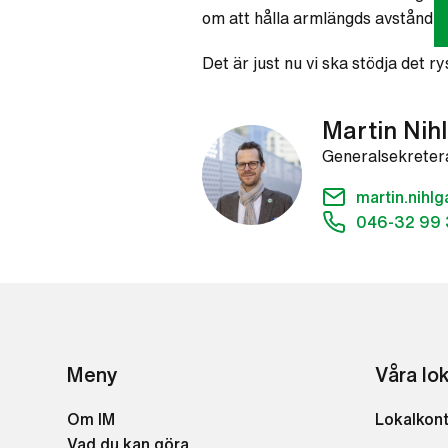
om att hålla armlängds avstånd til
Det är just nu vi ska stödja det r
Martin Nih
Generalsekreter
martin.nih
046-32 99 
Meny
Våra lo
Om IM
Lokalkon
Vad du kan göra