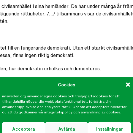
civilsamhället i sina hemländer. De har under många år främj
gande rättigheter. /…/ tillsammans visar de civilsamhällets
tén.
tet till en fungerande demokrati. Utan ett starkt civilsamhä
dessa, finns ingen riktig demokrati.
rlden, hur demokratin urholkas och demonteras.
ner mark blir allt färre. Och när den stärks, som i Ukraina, v
Cookies
imsweden.org använder egna cookies och tredjepartscookies för att
tillhandahålla nödvändig webbplatsfunktionalitet, förbättra din
tski, den fängslade belarusiska människorättskämpen, är ett sn
användarupplevelse och analysera trafik. Genom att acceptera bekräftar
viktig uppmuntran till alla i Belarus som vägrar att ge upp ka
du att du godkänner vår integritetspolicy och användning av cookies.
yska organisationen Memorial och den ukrainska människorätts
Acceptera
Avfärda
Inställningar
t Ryssland. Och ett modigt val att välja en rysk organisatio