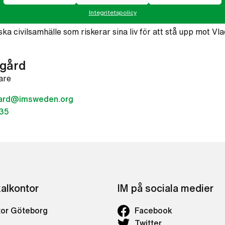
l allt som är ryskt.
Integritetspolicy
yska civilsamhälle som riskerar sina liv för att stå upp mot Vla
lgård
are
lgard@imsweden.org
35
kalkontor
IM på sociala medier
tor Göteborg
Facebook
Twitter