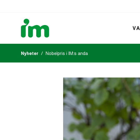
VA
Nyheter
Nobelpris i IM:s anda
Kalendarium
IM:s tidsk