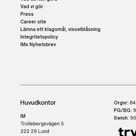
Vad vi gör
Press
Career site
Lämna ett klagomål, visselblåsning
Integritetspolicy
IMs Nyhetsbrev
Huvudkontor
Orgnr:
84
PG/BG:
9
IM
Swish:
90
Trollebergsvägen 5
222 29 Lund