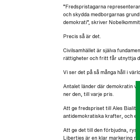
”Fredspristagarna representerar 
och skydda medborgarnas grundläg
demokrati”, skriver Nobelkommit
Precis så är det.
Civilsamhället är själva fundamen
rättigheter och fritt får utnyttja 
Vi ser det på så många håll i vä
Antalet länder där demokratin vin
ner den, till varje pris.
Att ge fredspriset till Ales Biali
antidemokratiska krafter, och en 
Att ge det till den förbjudna, r
Liberties är en klar markering mo