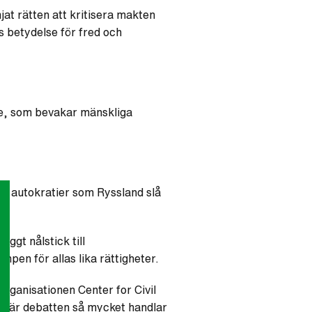
at rätten att kritisera makten
 betydelse för fred och
lle, som bevakar mänskliga
ill autokratier som Ryssland slå
yggt nålstick till
mpen för allas lika rättigheter.
organisationen Center for Civil
n, när debatten så mycket handlar