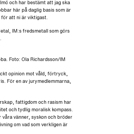
almö och har bestämt att jag ska
jobbar här på daglig basis som är
ör att ni är viktigast.
tal, IM:s fredsmetall som görs
.
bba. Foto: Ola Richardsson/IM
ckt opinion mot våld, förtryck,
 pris. För en av jurymedlemmarna,
örskap, fattigdom och rasism har
litet och tydlig moralisk kompass.
där våra vänner, syskon och bröder
givning om vad som verkligen är