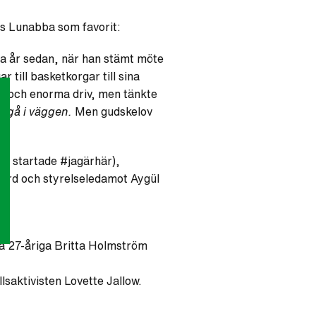
s Lunabba som favorit:
ga år sedan, när han stämt möte
 till basketkorgar till sina
 och enorma driv, men tänkte
t gå i väggen.
Men gudskelov
!
om startade #jagärhär),
gård och styrelseledamot Aygül
då 27-åriga Britta Holmström
llsaktivisten Lovette Jallow.