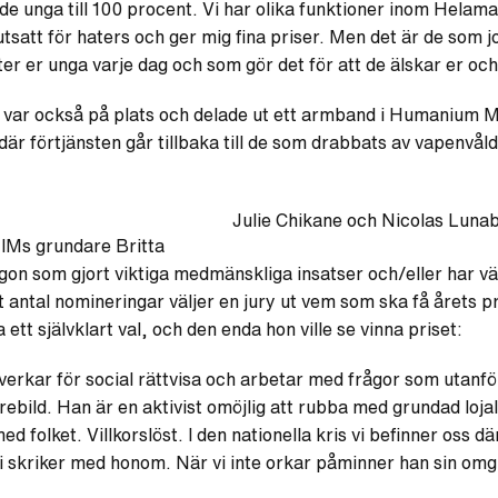
de unga till 100 procent. Vi har olika funktioner inom Helam
tsatt för haters och ger mig fina priser. Men det är de som 
r er unga varje dag och som gör det för att de älskar er och f
ar också på plats och delade ut ett armband i Humanium Me
där förtjänsten går tillbaka till de som drabbats av vapenvåld
Julie Chikane och Nicolas Luna
av IMs grundare Britta
gon som gjort viktiga medmänskliga insatser och/eller har vä
ett antal nomineringar väljer en jury ut vem som ska få årets
tt självklart val, och den enda hon ville se vinna priset:
erkar för social rättvisa och arbetar med frågor som utanf
örebild. Han är en aktivist omöjlig att rubba med grundad loja
d folket. Villkorslöst. I den nationella kris vi befinner oss 
 vi skriker med honom. När vi inte orkar påminner han sin om