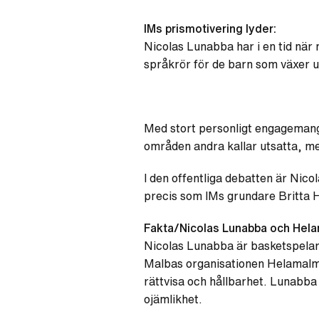
IMs prismotivering lyder:
Nicolas Lunabba har i en tid när 
språkrör för de barn som växer u
Med stort personligt engagemang 
områden andra kallar utsatta, m
I den offentliga debatten är Nico
precis som IMs grundare Britta H
Fakta/Nicolas Lunabba och Hel
Nicolas Lunabba är basketspelar
Malbas organisationen Helamalmö 
rättvisa och hållbarhet. Lunabba
ojämlikhet.