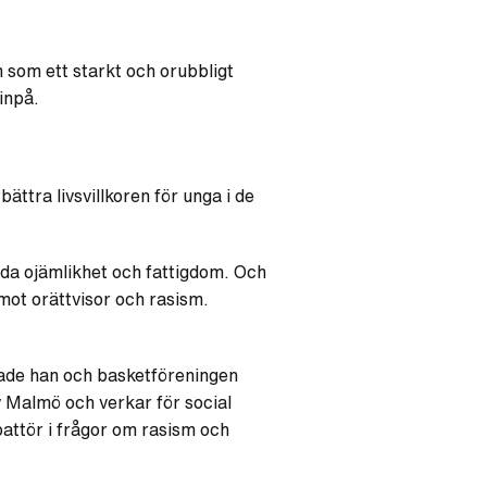
m som ett starkt och orubbligt
inpå.
tra livsvillkoren för unga i de
rda ojämlikhet och fattigdom. Och
mot orättvisor och rasism.
dade han och basketföreningen
 Malmö och verkar för social
attör i frågor om rasism och