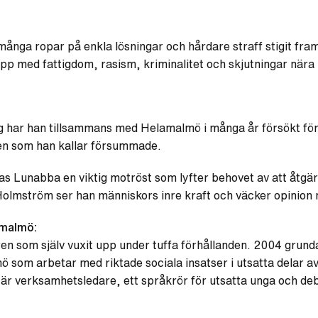
många ropar på enkla lösningar och hårdare straff stigit fra
pp med fattigdom, rasism, kriminalitet och skjutningar nära 
har han tillsammans med Helamalmö i många år försökt förbät
en som han kallar försummade.
las Lunabba en viktig motröst som lyfter behovet av att åtgä
olmström ser han människors inre kraft och väcker opinion 
amalmö:
en som själv vuxit upp under tuffa förhållanden. 2004 grun
som arbetar med riktade sociala insatser i utsatta delar av
 är verksamhetsledare, ett språkrör för utsatta unga och deb