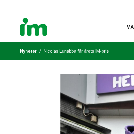
VA
Nyheter
Nicolas Lunabba får årets IM-pris
Kalendarium
IM:s tidsk