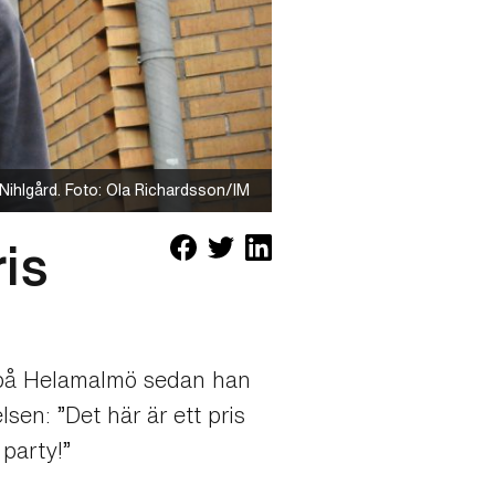
Nihlgård. Foto: Ola Richardsson/IM
is
n på Helamalmö sedan han
lsen: ”Det här är ett pris
party!”