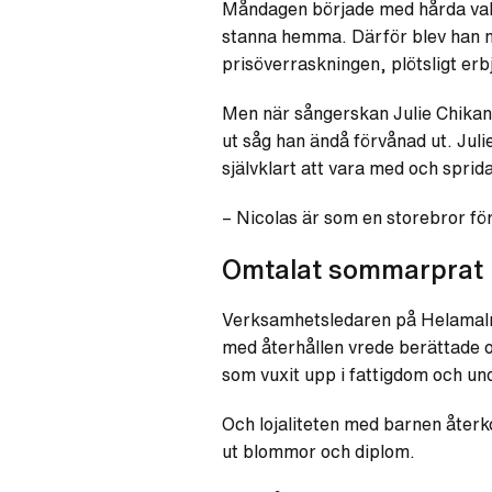
Måndagen började med hårda vabb
stanna hemma. Därför blev han n
prisöverraskningen, plötsligt erb
Men när sångerskan Julie Chikan
ut såg han ändå förvånad ut. J
självklart att vara med och sprid
– Nicolas är som en storebror fö
Omtalat sommarprat
Verksamhetsledaren på Helamalm
med återhållen vrede berättade 
som vuxit upp i fattigdom och und
Och lojaliteten med barnen återk
ut blommor och diplom.