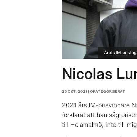
Årets IM-pristag
Nicolas Lun
25 OKT, 2021 |
OKATEGORISERAT
2021 års IM-prisvinnare N
förklarat att han såg prise
till Helamalmö, inte till 