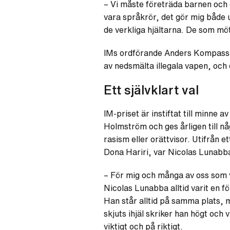
– Vi måste företräda barnen och 
vara språkrör, det gör mig både u
de verkliga hjältarna. De som möte
IMs ordförande Anders Kompass v
av nedsmälta illegala vapen, och 
Ett självklart val
IM-priset är instiftat till minne 
Holmström och ges årligen till nå
rasism eller orättvisor. Utifrån 
Dona Hariri, var Nicolas Lunabba e
– För mig och många av oss som v
Nicolas Lunabba alltid varit en f
Han står alltid på samma plats, me
skjuts ihjäl skriker han högt och
viktigt och på riktigt.