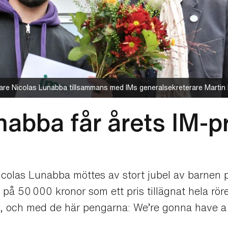
are Nicolas Lunabba tillsammans med IMs generalsekreterare Martin 
abba får årets IM-pr
icolas Lunabba möttes av stort jubel av barne
t på 50 000 kronor som ett pris tillägnat hela röre
mig, och med de här pengarna: We’re gonna have a 