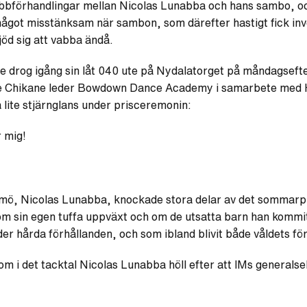
förhandlingar mellan Nicolas Lunabba och hans sambo, och
ågot misstänksam när sambon, som därefter hastigt fick inv
jöd sig att vabba ändå.
e drog igång sin låt 040 ute på Nydalatorget på måndagseft
ulie Chikane leder Bowdown Dance Academy i samarbete med 
a lite stjärnglans under prisceremonin:
r mig!
ö, Nicolas Lunabba, knockade stora delar av det sommarpr
om sin egen tuffa uppväxt och om de utsatta barn han kommit
er hårda förhållanden, och som ibland blivit både våldets fö
om i det tacktal Nicolas Lunabba höll efter att IMs generals