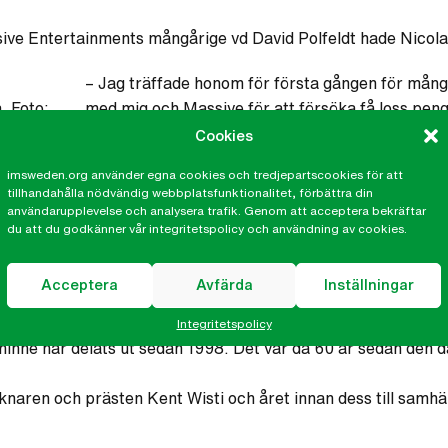
ve Entertainments mångårige vd David Polfeldt hade Nicola
– Jag träffade honom för första gången för mån
. Foto:
med mig och Massive för att försöka få loss pengar
ungdomar. Jag imponerades av hans engagemang
Cookies
samtidigt:
Han kan omöjligt brinna såhär utan at
imsweden.org använder egna cookies och tredjepartscookies för att
at prov på en enorm uthållighet, driven av en inre övertygelse
tillhandahålla nödvändig webbplatsfunktionalitet, förbättra din
användarupplevelse och analysera trafik. Genom att acceptera bekräftar
erasångaren Rickard Söderberg, journalisten Mina Dennert (s
du att du godkänner vår integritetspolicy och användning av cookies.
en Fredrik Gertten samt IMs generalsekreterare Martin Nihl
Acceptera
Avfärda
Inställningar
Integritetspolicy
 minne har delats ut sedan 1998. Det var då 60 år sedan den 
ecknaren och prästen Kent Wisti och året innan dess till samhä