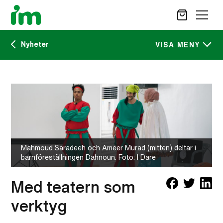
Nyheter
SÖK
VISA MENY
Kalendarium
STÖD OSS
IM:s tidskrift
VAD VI GÖR
VAD DU KAN GÖRA
Nyheter
AKTUELLT
Mahmoud Saradeeh och Ameer Murad (mitten) deltar i
OM IM
barnföreställningen Dahnoun. Foto: I Dare
CAREER SITE
KONTAKT
Med teatern som
verktyg