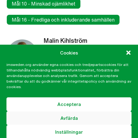
Mål 10 - Minskad ojämlikhet
Mål 16 - Fredliga och inkluderande samhällen
Malin Kihlström
Kommunikatör
Cookies
malin.kihlstrom@imsweden.org
imsweden.org använder egna cookies och tredjepartscookies för att
046-32 99 76
tillhandahålla nödvändig webbplatsfunktionalitet, förbättra din
användarupplevelse och analysera trafik. Genom att acceptera
bekräftar du att du godkänner vår integritetspolicy och användning av
cookies.
Acceptera
Meny
Avfärda
Om IM
Inställningar
Vad du kan göra