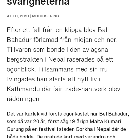
svårigheterna
4 FEB, 2021 |
MOBILISERING
Efter ett fall från en klippa blev Bal
Bahadur förlamad från midjan och ner.
Tillvaron som bonde i den avlägsna
bergstrakten i Nepal raserades på ett
ögonblick. Tillsammans med sin fru
tvingades han starta ett nytt liv i
Kathmandu där fair trade-hantverk blev
räddningen.
Det var kärlek vid första ögonkastet när Bel Bahadur,
som då var 20 år, först såg 19-åriga Maita Kumari
Gurung på en festival i staden Gorkha i Nepal där de
båda bodde. De pratade kort med varandra och