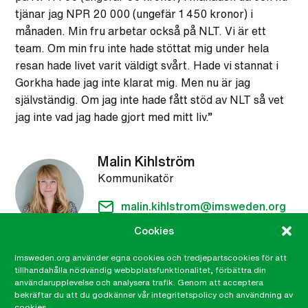
tjänar jag NPR 20 000 (ungefär 1 450 kronor) i
månaden. Min fru arbetar också på NLT. Vi är ett
team. Om min fru inte hade stöttat mig under hela
resan hade livet varit väldigt svårt. Hade vi stannat i
Gorkha hade jag inte klarat mig. Men nu är jag
självständig. Om jag inte hade fått stöd av NLT så vet
jag inte vad jag hade gjort med mitt liv.”
Malin Kihlström
Kommunikatör
malin.kihlstrom@imsweden.org
046-32 99 76
Cookies
imsweden.org använder egna cookies och tredjepartscookies för att
Relaterat
tillhandahålla nödvändig webbplatsfunktionalitet, förbättra din
användarupplevelse och analysera trafik. Genom att acceptera
bekräftar du att du godkänner vår integritetspolicy och användning av
cookies.