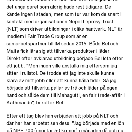
det unga paret som aldrig hade rest tidigare. De
kände ingen i staden, men som tur var kom de snart i
kontakt med organisationen Nepal Leprosy Trust
(NLT) som driver utbildningar i olika hantverk. NLT är
medlem i Fair Trade Group som är en
samarbetspartner till IM sedan 2015. Både Bel och
Maita fick lära sig att tillverka produkter i läder.
Direkt efter avklarad utbildning började Bel leta efter
ett jobb. ”Men ingen ville anställa mig eftersom jag
sitter i rullstol. De trodde att jag inte skulle kunna
klara av mitt jobb eller att kunna hålla tider. Så jag
började att tillverka pallar av trä och läder på egen
hand och sålde dem till Mahagutti, en fair trade-affär i
Kathmandu”, berättar Bel.
Efter ett tag blev han erbjuden ett jobb på NLT och
där har han arbetat sen dess. ”Jag började med en lön
på NPR 700 (ungefär 50 kronor) i månaden då och nu