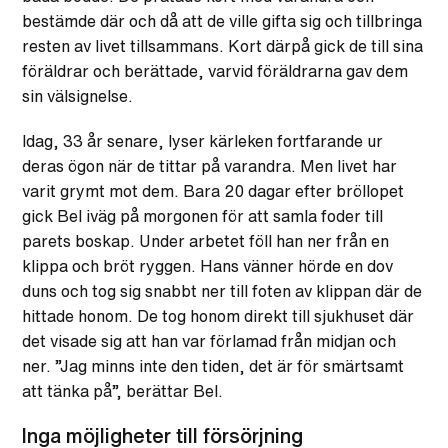
bestämde där och då att de ville gifta sig och tillbringa
resten av livet tillsammans. Kort därpå gick de till sina
föräldrar och berättade, varvid föräldrarna gav dem
sin välsignelse.
Idag, 33 år senare, lyser kärleken fortfarande ur
deras ögon när de tittar på varandra. Men livet har
varit grymt mot dem. Bara 20 dagar efter bröllopet
gick Bel iväg på morgonen för att samla foder till
parets boskap. Under arbetet föll han ner från en
klippa och bröt ryggen. Hans vänner hörde en dov
duns och tog sig snabbt ner till foten av klippan där de
hittade honom. De tog honom direkt till sjukhuset där
det visade sig att han var förlamad från midjan och
ner. ”Jag minns inte den tiden, det är för smärtsamt
att tänka på”, berättar Bel.
Inga möjligheter till försörjning