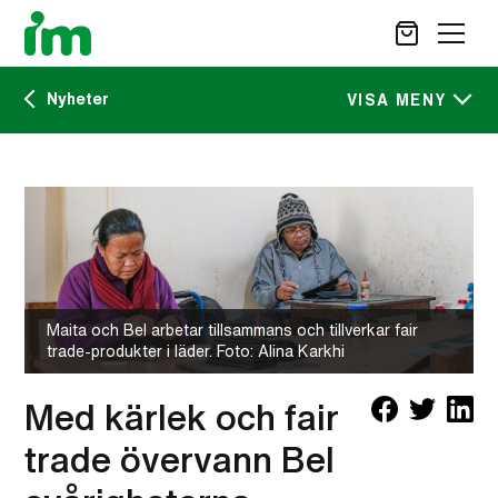
Nyheter
SÖK
VISA MENY
Kalendarium
STÖD OSS
IM:s tidskrift
VAD VI GÖR
VAD DU KAN GÖRA
Nyheter
AKTUELLT
Maita och Bel arbetar tillsammans och tillverkar fair
OM IM
trade-produkter i läder. Foto: Alina Karkhi
CAREER SITE
KONTAKT
Med kärlek och fair
trade övervann Bel