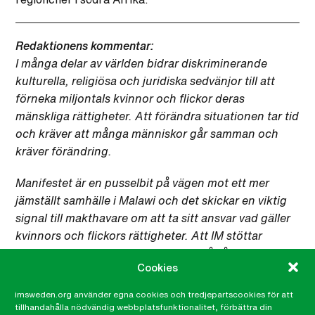
Redaktionens kommentar:
I många delar av världen bidrar diskriminerande
kulturella, religiösa och juridiska sedvänjor till att
förneka miljontals kvinnor och flickor deras
mänskliga rättigheter. Att förändra situationen tar tid
och kräver att många människor går samman och
kräver förändring.
Manifestet är en pusselbit på vägen mot ett mer
jämställt samhälle i Malawi och det skickar en viktig
signal till makthavare om att ta sitt ansvar vad gäller
kvinnors och flickors rättigheter. Att IM stöttar
framtagningen av manifestet visar på vårt arbetssätt
Cookies
där vi stärker människor och grupper så att de av
egen kraft kan förändra sin situation, vilket är ett
imsweden.org använder egna cookies och tredjepartscookies för att
effektivt sätt att bedriva utvecklingsarbete. Mål 10 –
tillhandahålla nödvändig webbplatsfunktionalitet, förbättra din