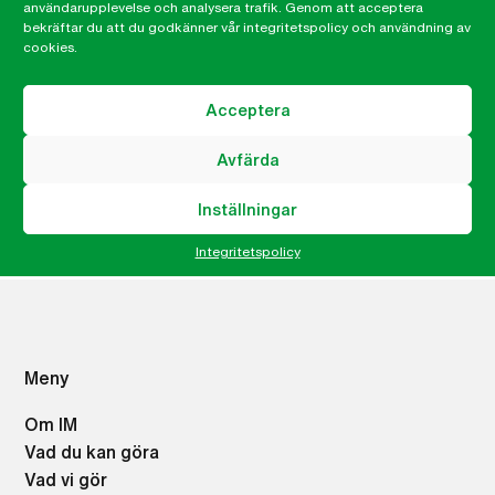
användarupplevelse och analysera trafik. Genom att acceptera
Minskad ojämlikhetMål 17 – Genomförande och
bekräftar du att du godkänner vår integritetspolicy och användning av
globalt partnerskap
cookies.
Malin Kihlström
Acceptera
Kommunikatör
Avfärda
malin.kihlstrom@imsweden.org
Inställningar
046-32 99 76
Integritetspolicy
Meny
Om IM
Vad du kan göra
Vad vi gör