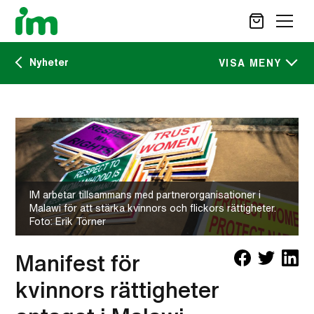
Nyheter
SÖK
VISA MENY
Kalendarium
STÖD OSS
IM:s tidskrift
VAD VI GÖR
VAD DU KAN GÖRA
Nyheter
AKTUELLT
IM arbetar tillsammans med partnerorganisationer i
Malawi för att stärka kvinnors och flickors rättigheter.
OM IM
Foto: Erik Törner
CAREER SITE
KONTAKT
Manifest för
kvinnors rättigheter