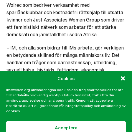
Wolrec som bedriver verksamhet med
sparlåneklubbar och kostnadsfri rättshjälp till utsatta
kvinnor och Just Associates Women Group som driver
ett feministiskt nätverk som arbetar för att stärka
demokrati och jämställdhet i södra Afrika.
– IM, och alla som bidrar till IMs arbete, gör verkligen
en betydande skillnad för många människors liv. Det
handlar om frågor som barnäktenskap, utbildning,
sexuell hälsa, hiv/aids, fattigdom, ekonomisk
egenmakt, machokultur, kvinnors rättigheter och
Cookies
möjligheter till makt och inflytande, sexuellt våld med
imsweden.org använder egna cookies och tredjepartscookies för att
mera. IM och Sverige ska vara stolta över det
tillhandahålla nödvändig webbplatsfunktionalitet, förbättra din
humanitära arbete vi gör utomlands, särskilt modellen
användarupplevelse och analysera trafik. Genom att acceptera
bekräftar du att du godkänner vår integritetspolicy och användning av
där vi stöttar och stärker länders lokala civilsamhälle,
cookies.
som såklart alltid känner folket och dess behov bäst,
säger Linnéa.
Acceptera