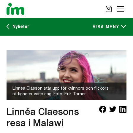
Nyheter
SÖK
VISA MENY
Kalendarium
STÖD OSS
IM:s tidskrift
VAD VI GÖR
VAD DU KAN GÖRA
Nyheter
AKTUELLT
Linnéa Claeson står upp för kvinnors och flickors
OM IM
rättigheter varje dag. Foto: Erik Törner
CAREER SITE
KONTAKT
Linnéa Claesons
resa i Malawi