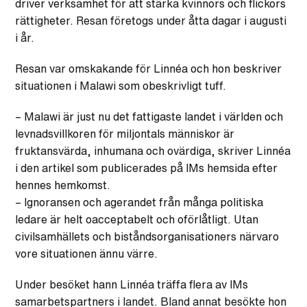
driver verksamhet för att stärka kvinnors och flickors
rättigheter. Resan företogs under åtta dagar i augusti
i år.
Resan var omskakande för Linnéa och hon beskriver
situationen i Malawi som obeskrivligt tuff.
– Malawi är just nu det fattigaste landet i världen och
levnadsvillkoren för miljontals människor är
fruktansvärda, inhumana och ovärdiga, skriver Linnéa
i den artikel som publicerades på IMs hemsida efter
hennes hemkomst.
– Ignoransen och agerandet från många politiska
ledare är helt oacceptabelt och oförlåtligt. Utan
civilsamhällets och biståndsorganisationers närvaro
vore situationen ännu värre.
Under besöket hann Linnéa träffa flera av IMs
samarbetspartners i landet. Bland annat besökte hon