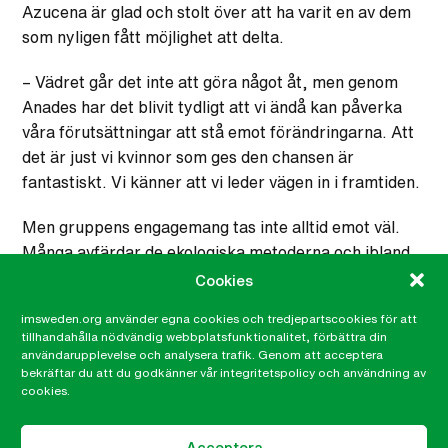
Azucena är glad och stolt över att ha varit en av dem
som nyligen fått möjlighet att delta.
– Vädret går det inte att göra något åt, men genom
Anades har det blivit tydligt att vi ändå kan påverka
våra förutsättningar att stå emot förändringarna. Att
det är just vi kvinnor som ges den chansen är
fantastiskt. Vi känner att vi leder vägen in i framtiden.
Men gruppens engagemang tas inte alltid emot väl.
Många avfärdar de ekologiska metoderna och ibland
får kvinnorna höra att odling inte är något som de
Cookies
borde ägna sig åt.
imsweden.org använder egna cookies och tredjepartscookies för att
tillhandahålla nödvändig webbplatsfunktionalitet, förbättra din
– De säger att vi borde ta hand om hemmet istället,
användarupplevelse och analysera trafik. Genom att acceptera
berättar Martina.
bekräftar du att du godkänner vår integritetspolicy och användning av
cookies.
– Och visst är det svårt för oss att hinna med, det tar
mycket tid att odla ekologiskt. Men det finns inget som
Acceptera