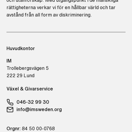
och utanförskap. Med utgångspunkt i de mänskliga
rättigheterna verkar vi för en hållbar värld och tar
avstånd från all form av diskriminering.
Huvudkontor
IM
Trollebergsvägen 5
222 29 Lund
Växel & Givarservice
046-32 99 30
info@imsweden.org
Orgnr:
84 50 00-0768