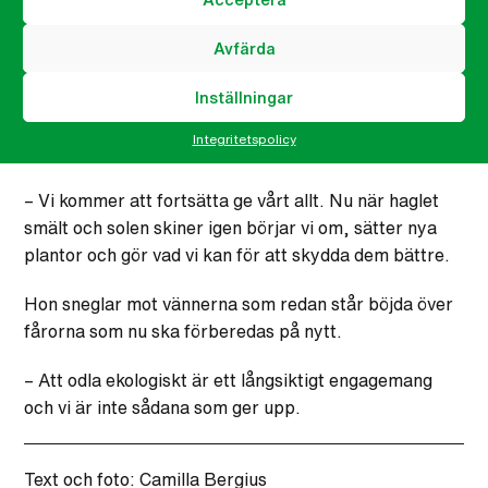
går upp emot lyckan över en fin skörd. Att dessutom
veta att våra familjer äter giftfritt och att vi lever i
Avfärda
samklang med naturen gör att det är värt allt arbete.
Inställningar
Mirna nickar och petar kärleksfullt på en av de
Integritetspolicy
överlevande tomatplantorna.
– Vi kommer att fortsätta ge vårt allt. Nu när haglet
smält och solen skiner igen börjar vi om, sätter nya
plantor och gör vad vi kan för att skydda dem bättre.
Hon sneglar mot vännerna som redan står böjda över
fårorna som nu ska förberedas på nytt.
– Att odla ekologiskt är ett långsiktigt engagemang
och vi är inte sådana som ger upp.
Text och foto: Camilla Bergius