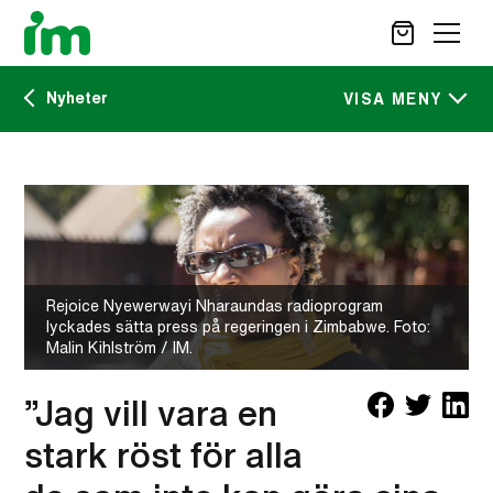
Nyheter
SÖK
VISA MENY
Kalendarium
STÖD OSS
IM:s tidskrift
VAD VI GÖR
VAD DU KAN GÖRA
Nyheter
AKTUELLT
Rejoice Nyewerwayi Nharaundas radioprogram
lyckades sätta press på regeringen i Zimbabwe. Foto:
OM IM
Malin Kihlström / IM.
CAREER SITE
KONTAKT
”Jag vill vara en
stark röst för alla