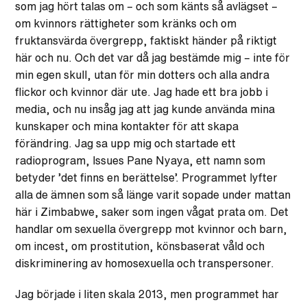
som jag hört talas om – och som känts så avlägset –
om kvinnors rättigheter som kränks och om
fruktansvärda övergrepp, faktiskt händer på riktigt
här och nu. Och det var då jag bestämde mig – inte för
min egen skull, utan för min dotters och alla andra
flickor och kvinnor där ute. Jag hade ett bra jobb i
media, och nu insåg jag att jag kunde använda mina
kunskaper och mina kontakter för att skapa
förändring. Jag sa upp mig och startade ett
radioprogram, Issues Pane Nyaya, ett namn som
betyder ’det finns en berättelse’. Programmet lyfter
alla de ämnen som så länge varit sopade under mattan
här i Zimbabwe, saker som ingen vågat prata om. Det
handlar om sexuella övergrepp mot kvinnor och barn,
om incest, om prostitution, könsbaserat våld och
diskriminering av homosexuella och transpersoner.
Jag började i liten skala 2013, men programmet har