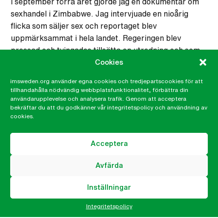
I september förra året gjorde jag en dokumentär om
sexhandel i Zimbabwe. Jag intervjuade en nioårig
flicka som säljer sex och reportaget blev
uppmärksammat i hela landet. Regeringen blev
pressad och tvingades tillsätta en utredning och som
Cookies
ett resultat togs 60–70 unga flickor ur prostitution.
Men när det nationella intresset lade sig blev jag
imsweden.org använder egna cookies och tredjepartscookies för att
anklagad för att ha spridit falsk information och matat
tillhandahålla nödvändig webbplatsfunktionalitet, förbättra din
flickorna med historierna som de berättade. Jag blev
användarupplevelse och analysera trafik. Genom att acceptera
bekräftar du att du godkänner vår integritetspolicy och användning av
arresterad och fängslad, men det skedde samtidigt
cookies.
som regeringen föll och det blev turbulens i landet.
Förhoppningsvis har utredningen därför lagts ner. Det
Acceptera
här är mitt sätt att kämpa för ett öppnare,
demokratiskt samhälle. Jag vill vara en stark röst för
Avfärda
alla de kvinnor, flickor och HBTQ-personer som inte
kan göra sina egna röster hörda. Myndigheterna kan
Inställningar
fängsla mig hur många gånger som helst, men jag
Integritetspolicy
tänker aldrig hålla tyst. Aldrig någonsin.”