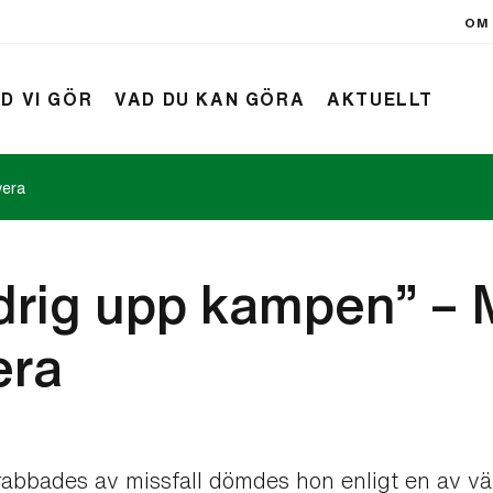
OM 
D VI GÖR
VAD DU KAN GÖRA
AKTUELLT
vera
rift
Nyheter
ldrig upp kampen” – 
era
rabbades av missfall dömdes hon enligt en av vä