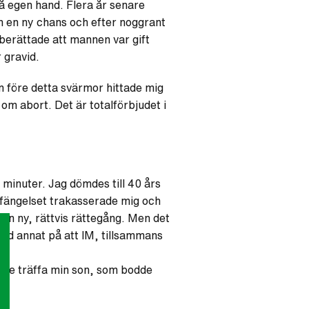
å egen hand. Flera år senare
en en ny chans och efter noggrant
berättade att mannen var gift
 gravid.
n före detta svärmor hittade mig
om abort. Det är totalförbjudet i
 minuter. Jag dömdes till 40 års
i fängelset trakasserade mig och
 en ny, rättvis rättegång. Men det
and annat på att IM, tillsammans
 inte träffa min son, som bodde