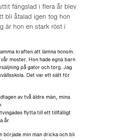
ttit fängslad i flera år blev
 bli åtalad igen tog hon
g är hon en stark röst i
e mamma kraften att lämna honom.
l vår moster. Hon hade egna barn
rsäljning på gator och torg. Jag
vällsskola. Det var ett sätt för
åldtagen av två äldre män, mina
m
ades flytta till ett tillfälligt
a år.
sen började min man dricka och bli