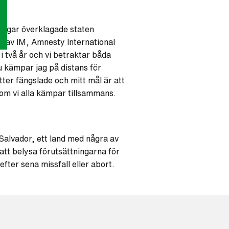
 dagar överklagade staten
älp av IM, Amnesty International
 i två år och vi betraktar båda
u kämpar jag på distans för
tter fängslade och mitt mål är att
n om vi alla kämpar tillsammans.
l Salvador, ett land med några av
 att belysa förutsättningarna för
efter sena missfall eller abort.