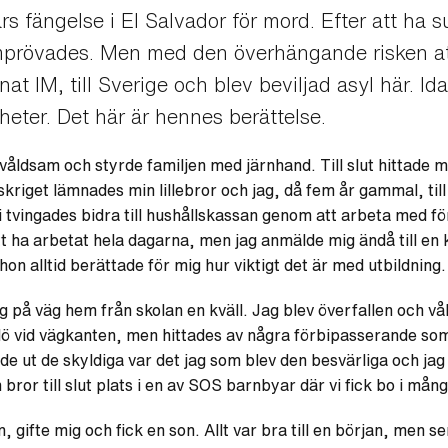
års fängelse i El Salvador för mord. Efter att ha su
prövades. Men med den överhängande risken att
at IM, till Sverige och blev beviljad asyl här. Ida
heter. Det här är hennes berättelse.
våldsam och styrde familjen med järnhand. Till slut hittad
kriget lämnades min lillebror och jag, då fem år gammal, til
 tvingades bidra till hushållskassan genom att arbeta med fö
tt ha arbetat hela dagarna, men jag anmälde mig ändå till en k
 alltid berättade för mig hur viktigt det är med utbildning.
g på väg hem från skolan en kväll. Jag blev överfallen och v
dö vid vägkanten, men hittades av några förbipasserande so
ut de skyldiga var det jag som blev den besvärliga och jag tving
bror till slut plats i en av SOS barnbyar där vi fick bo i mång
n, gifte mig och fick en son. Allt var bra till en början, men 