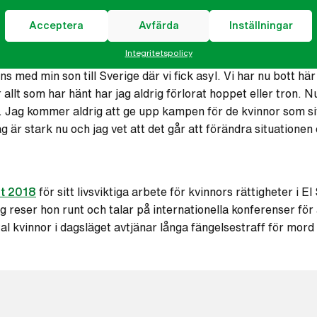
Acceptera
Avfärda
Inställningar
 från alla misstankar och fick lämna fängelset. Men efter tio
Integritetspolicy
 var stor risk att jag skulle hamna i fängelse igen. Så med hj
s med min son till Sverige där vi fick asyl. Vi har nu bott här
llt som har hänt har jag aldrig förlorat hoppet eller tron. N
r. Jag kommer aldrig att ge upp kampen för de kvinnor som si
ag är stark nu och jag vet att det går att förändra situatione
et 2018
för sitt livsviktiga arbete för kvinnors rättigheter i E
g reser hon runt och talar på internationella konferenser för
tal kvinnor i dagsläget avtjänar långa fängelsestraff för mord 