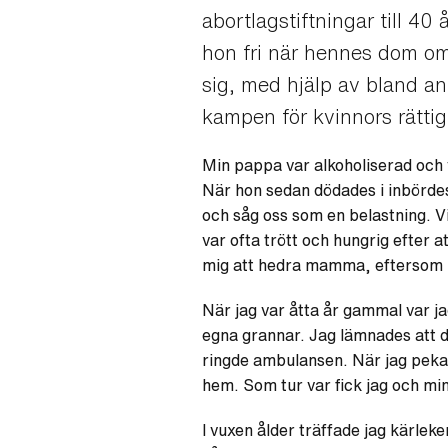
abortlagstiftningar till 40 
hon fri när hennes dom om
sig, med hjälp av bland ann
kampen för kvinnors rättig
Min pappa var alkoholiserad och 
När hon sedan dödades i inbördes
och såg oss som en belastning. Vi
var ofta trött och hungrig efter a
mig att hedra mamma, eftersom hon
När jag var åtta år gammal var ja
egna grannar. Jag lämnades att 
ringde ambulansen. När jag pekade 
hem. Som tur var fick jag och min 
I vuxen ålder träffade jag kärleke