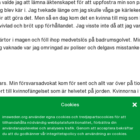
alde jag att lämna äktenskapet för att uppfostra min son p
g blev kär i. Jag tvekade länge om jag skulle våga ge kärlek
 att göra det. Men så en dag kom det en kvinna till mig som 
ivlad och bröt upp förhållandet. Jag visste inte då att jag var
ärtor i magen och föll ihop medvetslös på badrumsgolvet. Mi
ag vaknade var jag omringad av poliser och delgavs misstanke 
rs. Min försvarsadvokat kom för sent och allt var över på tio
t till kvinnofängelset som är helvetet på jorden. Kvinnorna 
sökte förklara att jag inte hade gjort abort och jag begärde
Cookies
ick det. Att det överhuvudtaget blev en ny rättegång beror bl
iakonia och Amnesty
imsweden.org använder egna cookies och tredjepartscookies för att
ngelser i El Salvador för att hjälpa oskyldigt dömda. Jag fick
tillhandahålla nödvändig webbplatsfunktionalitet, förbättra din
användarupplevelse och analysera trafik. Genom att acceptera bekräftar
a åren hade jag bara telefonkontakt med honom.
du att du godkänner vår integritetspolicy och användning av cookies.