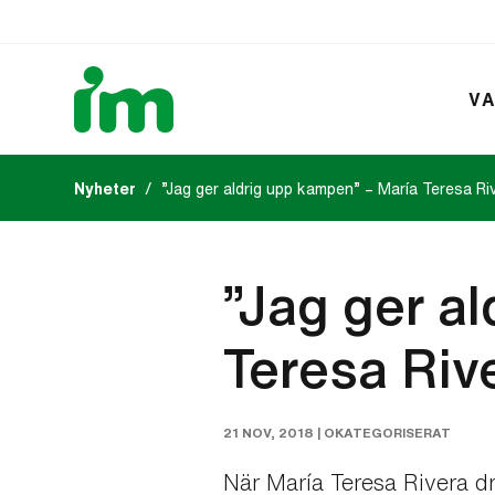
VA
Nyheter
”Jag ger aldrig upp kampen” – María Teresa Ri
Kalendarium
IM:s tidsk
”Jag ger a
Teresa Riv
21 NOV, 2018 |
OKATEGORISERAT
När María Teresa Rivera d