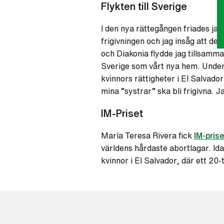
Flykten till Sverige
I den nya rättegången friades jag
frigivningen och jag insåg att det
och Diakonia flydde jag tillsamman
Sverige som vårt nya hem. Under a
kvinnors rättigheter i El Salvado
mina ”systrar” ska bli frigivna. J
IM-Priset
María Teresa Rivera fick
IM-pris
världens hårdaste abortlagar. Ida
kvinnor i El Salvador, där ett 20-