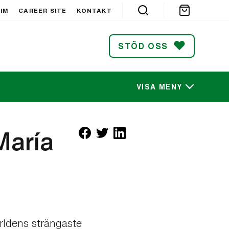
IM
CAREER SITE
KONTAKT
STÖD OSS
VISA MENY
SÖK
María
rldens strängaste