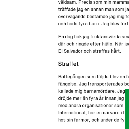
våldsam. Precis som min mamma v
träffade jag en annan man som ja
övervägande bestämde jag mig för
och hade fyra barn. Jag blev förtv
En dag fick jag fruktansvärda sm
där och ringde efter hjälp. När j
El Salvador och straffas hårt.
Straffet
Rättegången som följde blev en fa
fängelse. Jag transporterades bor
kallade mig barnamördare. Jag för
dröjde mer än fyra år innan jag f
med andra organisationer som D
International, har en närvaro i fä
hos sin farmor, och under de fyr