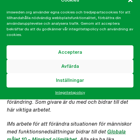
Redaktionens kommentar:
Fattigdomen är utbredd i Moldavien. Personer med
imsweden.org använder egna cookies och tredjepartscookies för att
funktionsnedsättningar är en av de mest utsatta
tillhandahålla nödvändig webbplatsfunktionalitet, förbättra din
användarupplevelse och analysera trafik. Genom att acceptera
grupperna i landet och de är marginaliserade både
bekräftar du att du godkänner vår integritetspolicy och användning av
ekonomiskt och socialt. För att uppnå förändring
cookies.
krävs en omfattande attitydförändring på alla nivåer.
Det handlar både om att stärka individer och deras
Acceptera
familjer för att uppnå en medvetenhet kring
människors lika värde och rättigheter, och om att se
Avfärda
till att samhället görs tillgängligt för alla. I detta
arbete har IM en viktig roll i att stödja
Inställningar
partnerorganisationer som ASCHF där människor
Integritetspolicy
med funktionsnedsättningar själva kräver och driver
förändring. Som givare är du med och bidrar till det
här viktiga arbetet.
IMs arbete för att förändra situationen för människor
med funktionsnedsättningar bidrar till det
Globala
målet 10 – Minskad ojämlikhet.
Alla ska ha lika