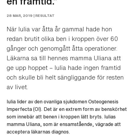
en framtid.”
28 MAR, 2019 |
RESULTAT
När Iulia var åtta år gammal hade hon
redan brutit olika ben i kroppen över 60
gånger och genomgått åtta operationer.
Läkarna sa till hennes mamma Uliana att
ge upp hoppet – Iulia hade ingen framtid
och skulle bli helt sängliggande för resten
av livet.
Iulia lider av den ovanliga sjukdomen Osteogenesis
Imperfecta (OI). Det är en extrem form av benskörhet
som innebär att benen i kroppen lätt bryts. Iulias
mamma Uliana, som är ensamstående, vägrade att
acceptera läkarnas diagnos.