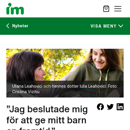
Nyheter
SÖK
VISA MENY
Kalendarium
STÖD OSS
IM:s tidskrift
VAD VI GÖR
VAD DU KAN GÖRA
Nyheter
AKTUELLT
Uliana Leahovici och hennes dotter Iulia Leahovici. Foto:
OM IM
Cristina Vizitiu
CAREER SITE
KONTAKT
”Jag beslutade mig
för att ge mitt barn