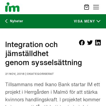
Nyheter
SÖK
VISA MENY
Kalendarium
STÖD OSS
Integration och
IM:s tidskrift
jämställdhet
VAD VI GÖR
VAD DU KAN GÖRA
genom sysselsättning
Nyheter
AKTUELLT
OM IM
21 NOV, 2018 |
OKATEGORISERAT
CAREER SITE
KONTAKT
Tillsammans med Ikano Bank startar IM ett
projekt i Herrgården i Malmö för att stärka
kvinnors handlingskraft. I projektet kommer