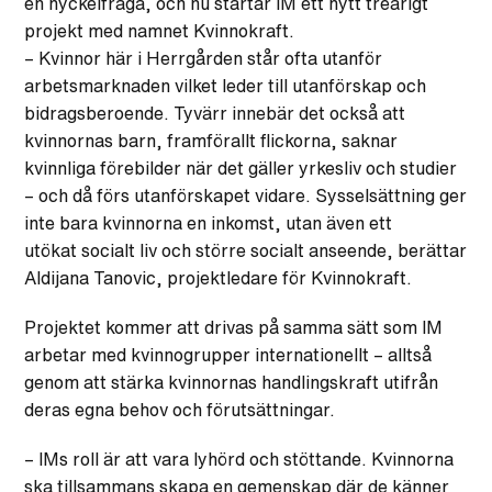
en nyckelfråga, och nu startar IM ett nytt treårigt
projekt med namnet Kvinnokraft.
– Kvinnor här i Herrgården står ofta utanför
arbetsmarknaden vilket leder till utanförskap och
bidragsberoende. Tyvärr innebär det också att
kvinnornas barn, framförallt flickorna, saknar
kvinnliga förebilder när det gäller yrkesliv och studier
– och då förs utanförskapet vidare. Sysselsättning ger
inte bara kvinnorna en inkomst, utan även ett
utökat socialt liv och större socialt anseende, berättar
Aldijana Tanovic, projektledare för Kvinnokraft.
Projektet kommer att drivas på samma sätt som IM
arbetar med kvinnogrupper internationellt – alltså
genom att stärka kvinnornas handlingskraft utifrån
deras egna behov och förutsättningar.
– IMs roll är att vara lyhörd och stöttande. Kvinnorna
ska tillsammans skapa en gemenskap där de känner