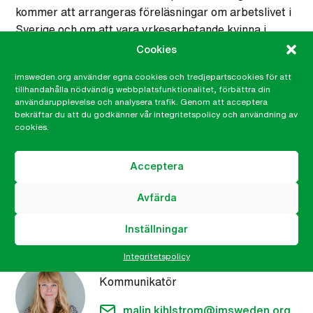
kommer att arrangeras föreläsningar om arbetslivet i
Sverige och om att vara yrkesarbetande kvinna i
Sverige. Ikanos medarbetare kommer också att
Cookies
erbjudas att bli mentorer
imsweden.org använder egna cookies och tredjepartscookies för att
till deltagare i projektet.
tillhandahålla nödvändig webbplatsfunktionalitet, förbättra din
– Genom detta får kvinnor i Herrgården tillgång till
användarupplevelse och analysera trafik. Genom att acceptera
bekräftar du att du godkänner vår integritetspolicy och användning av
nya nätverk och projektet bidrar direkt till ömsesidig
cookies.
integration. En sidoeffekt är att Ikanos medarbetare
engageras i integrationsfrågor i stort, avslutar
Acceptera
Aldijana.
Avfärda
integration
Inställningar
Integritetspolicy
Malin Kihlström
Kommunikatör
malin.kihlstrom@imsweden.org