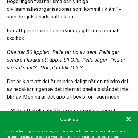
Regeringen ”värnar små och viktiga
civilsamhällesorganisationer som kommit i kläm” –
som de själva hade satt i kläm.
För att parafrasera en räkneuppgift i en gammal
skolbok:
Olle har 50 äpplen. Pelle tar tio av dem. Pelle ger
senare tillbaka ett äpple till Olle. Pelle säger: ”Nu är
jag väl snäll?” Hur glad blir Olle?
Det är klart att det är mindre dåligt när en mindre del
av nedskärningen av det internationella biståndet inte
blir av. Men nu är det upp till bevis för regeringen:
– Sluta att ställa utsatta grupper mot varandra!
Cookies
– Sluta att utnyttja ett kryphål genom att ta av
imsweden.org använder egna cookies och tredjepartscookies för att
biståndet för att bekosta flyktingmottagande!
tillhandahålla nödvändig webbplatsfunktionalitet, förbättra din