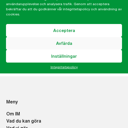
användarupplevelse och analysera trafik. Genom att acceptera
– Och se till att värna enprocentsmålet i biståndet –
bekräftar du att du godkänner vår integritetspolicy och användning av
cookies.
på riktigt!
Acceptera
Martin Nihlgård
Generalsekreterare
Avfärda
martin.nihlgard@imsweden.org
Inställningar
046-32 99 35
Integritetspolicy
Meny
Om IM
Vad du kan göra