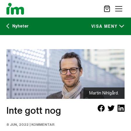
Nyheter
SÖK
VISA MENY
Kalendarium
STÖD OSS
IM:s tidskrift
VAD VI GÖR
VAD DU KAN GÖRA
Nyheter
AKTUELLT
OM IM
Martin Nihlgård.
CAREER SITE
KONTAKT
Inte gott nog
8 JUN, 2022 |
KOMMENTAR