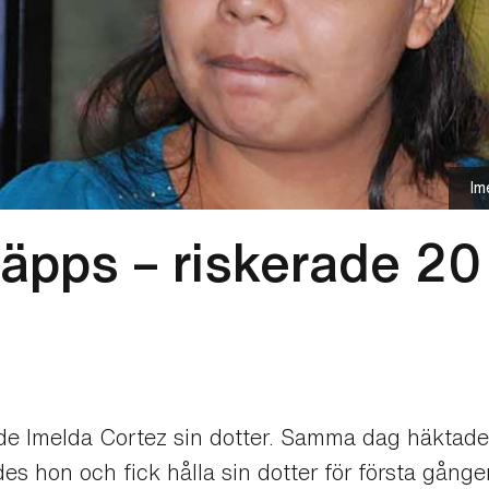
Im
läpps – riskerade 20 
dde Imelda Cortez sin dotter. Samma dag häktades
s hon och fick hålla sin dotter för första gånge