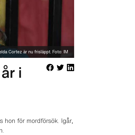
elda Cortez är nu frisläppt. Foto: IM
år i
 hon för mordförsök. Igår,
n.