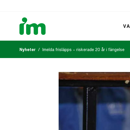
VA
Nyheter
Imelda frisläpps – riskerade 20 år i fängelse
Kalendarium
IM:s tidsk