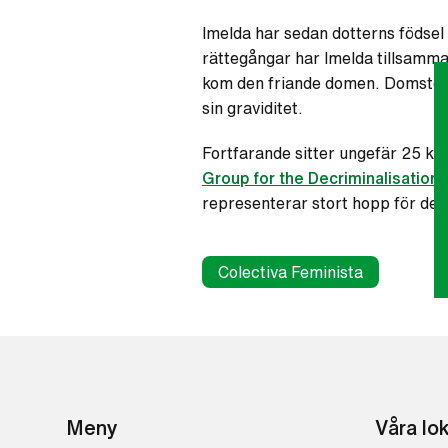
Imelda har sedan dotterns födsel
rättegångar har Imelda tillsamma
kom den friande domen. Domstol b
sin graviditet.
Fortfarande sitter ungefär 25 kvi
Group for the Decriminalisation 
representerar stort hopp för de k
Colectiva Feminista
Meny
Våra lo