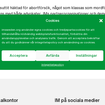
 suttit häktad för abortförsök, något som klassas som mordfö
ns med både advokater, IMs partnerorganisationer och demon
edömde att Imelda inte kunde dömas för illegalt abortförsö
Cookies
imsweden.org använder egna cookies och tredjepartscookies för att
tillhandahålla nödvändig webbplatsfunktionalitet, förbättra din
nnor dömda eller i väntan på rättegång för liknande fall, ra
användarupplevelse och analysera trafik. Genom att acceptera bekräftar
of Abortion
(CDFA). Imeldas försvarsadvokat Ana Martinez fö
du att du godkänner vår integritetspolicy och användning av cookies.
vinnor som fortfarande sitter häktade eller fängslade.
Acceptera
Avfärda
Inställningar
Integritetspolicy
kalkontor
IM på sociala medier