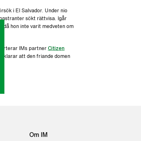
rsök i El Salvador. Under nio
stranter sökt rättvisa. Igår
k då hon inte varit medveten om
pporterar IMs partner
Citizen
rklarar att den friande domen
Om IM