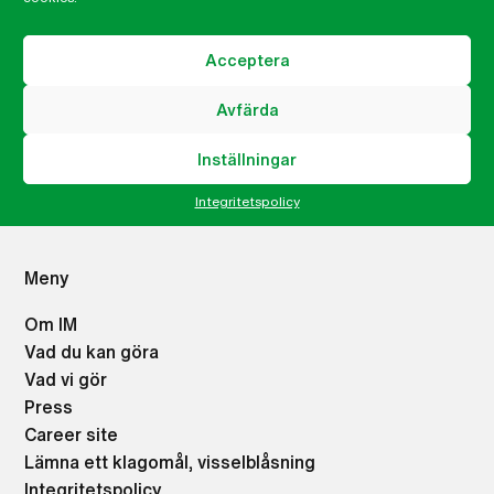
Martin Nihlgård
Generalsekreterare
Acceptera
martin.nihlgard@imsweden.org
Avfärda
046-32 99 35
Inställningar
Integritetspolicy
Meny
Om IM
Vad du kan göra
Vad vi gör
Press
Career site
Lämna ett klagomål, visselblåsning
Integritetspolicy