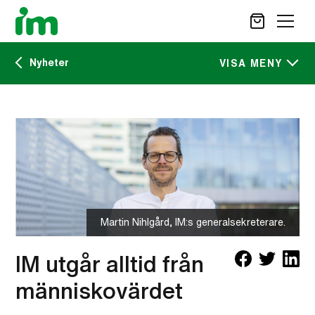
Nyheter
SÖK
VISA MENY
Kalendarium
STÖD OSS
IM:s tidskrift
VAD VI GÖR
VAD DU KAN GÖRA
Nyheter
AKTUELLT
OM IM
Martin Nihlgård, IM:s generalsekreterare.
CAREER SITE
KONTAKT
IM utgår alltid från
människovärdet