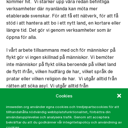
kommer hit. Vi stärker upp våra redan befintliga
verksamheter där nyanlända kan möta mer
etablerade svenskar. För att få ett nätverk, för att få
stöd i att hantera att bo i ett nytt land, en kortare eller
längre tid. Det gör vi genom verksamheter som är
öppna för alla.
I vårt arbete tillsammans med och för människor på
flykt gör vi ingen skillnad på människor. Vi bemöter
inte människor på flykt olika beroende på vilket land
de flytt ifrån, vilken hudfärg de har, vilket språk de
pratar eller vilken religion de har. Vi utgår alltid från
rätten att söka asyl. Vi utgår alltid från
människovärdet. Det är så vi tillsammans bygger en
Cookies
medmänsklig värld.
imsweden.org använder egna cookies och tredjepartscookies för att
tillhandahålla nödvändig webbplatsfunktionalitet, förbättra din
Välkommen med!
användarupplevelse och analysera trafik. Genom att acceptera
bekräftar du att du godkänner vår integritetspolicy och användning av
cookies.