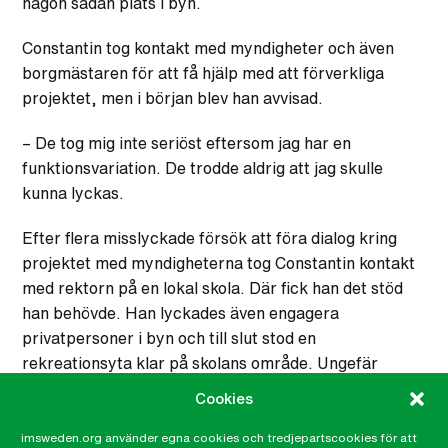
någon sådan plats i byn.
Constantin tog kontakt med myndigheter och även
borgmästaren för att få hjälp med att förverkliga
projektet, men i början blev han avvisad.
– De tog mig inte seriöst eftersom jag har en
funktionsvariation. De trodde aldrig att jag skulle
kunna lyckas.
Efter flera misslyckade försök att föra dialog kring
projektet med myndigheterna tog Constantin kontakt
med rektorn på en lokal skola. Där fick han det stöd
han behövde. Han lyckades även engagera
privatpersoner i byn och till slut stod en
rekreationsyta klar på skolans område. Ungefär
samtidigt slog corona-pandemin till och
Cookies
rekreationsytan började även användas som ett
utomhusklassrum med möjlighet att studera under
imsweden.org använder egna cookies och tredjepartscookies för att