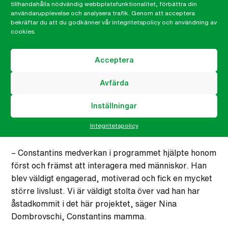
tillhandahålla nödvändig webbplatsfunktionalitet, förbättra din
trygga förhållanden och med social distansering.
användarupplevelse och analysera trafik. Genom att acceptera
bekräftar du att du godkänner vår integritetspolicy och användning av
– Jag är väldigt stolt över att jag har lyckats göra
cookies.
något för byn och för människorna som bor här, säger
Constantin.
Acceptera
Människorna i byn ser nu Constantin i ett nytt ljus.
Avfärda
Han är inte längre bara en person med en
funktionsvariation, utan som en ung man som är
Inställningar
kapabel till att förverkliga projekt som gagnar hela
Integritetspolicy
byn.
– Constantins medverkan i programmet hjälpte honom
först och främst att interagera med människor. Han
blev väldigt engagerad, motiverad och fick en mycket
större livslust. Vi är väldigt stolta över vad han har
åstadkommit i det här projektet, säger Nina
Dombrovschi, Constantins mamma.