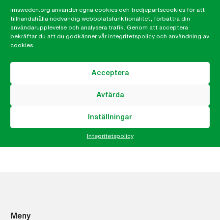
imsweden.org använder egna cookies och tredjepartscookies för att
tillhandahålla nödvändig webbplatsfunktionalitet, förbättra din
Vill du bli volontär hos IM? Vi har flera uppdrag i alla
användarupplevelse och analysera trafik. Genom att acceptera
bekräftar du att du godkänner vår integritetspolicy och användning av
delar av landet. Kanske hittar du något som passar
cookies.
just dig?
Acceptera
Läs mer här!
Avfärda
gunnel-ar-laxhjalpare-i-
Inställningar
ragsved
Integritetspolicy
Meny