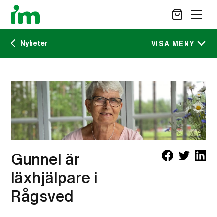
Nyheter
SÖK
VISA MENY
Kalendarium
STÖD OSS
IM:s tidskrift
VAD VI GÖR
VAD DU KAN GÖRA
Nyheter
AKTUELLT
OM IM
Gunnel är
CAREER SITE
KONTAKT
läxhjälpare i
Rågsved