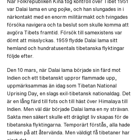
När Folkrepubliken Kina tog kontroll över Tibet 1951
var Dalai lama en ung pojke, och han slungades in i
närkontakt med en enorm militärmakt och tvingades
försöka navigera och ta beslut som skulle komma att
avgöra Tibets framtid. Försök till samexistens var
dömt att misslyckas. 1959 flydde Dalai lama sitt
hemland och hundratusentals tibetanska flyktingar
följde efter.
Den 10 mars, när Dalai lama började sin färd mot
Indien och ett tibetanskt uppror flammade upp,
uppmärksammas än idag som Tibetan National
Uprising Day, en slags exil-tibetansk nationaldag. Det
är en lång färd till fots och till häst över Himalaya till
Indien. Men väl där började Dalai lama en ny strävan.
Sakta men säkert skulle ett drägligt liv skapas för de
tibetanska flyktingarna. Temporärt förstås, alla hade
tanken på att återvända. Men väldigt få tibetaner har