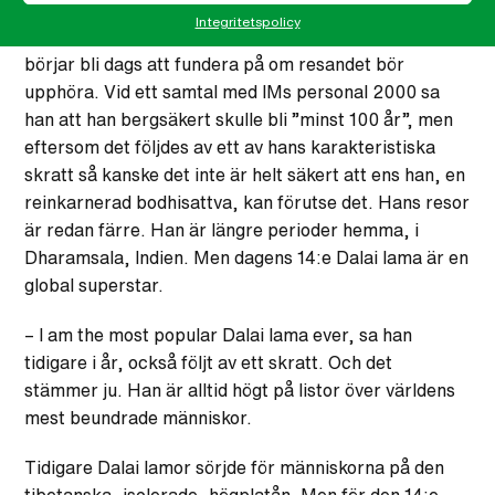
När Dalai lama nu i september anländer till IM och
Integritetspolicy
Malmö är han 83 år. Det har sagts ett tag att det
börjar bli dags att fundera på om resandet bör
upphöra. Vid ett samtal med IMs personal 2000 sa
han att han bergsäkert skulle bli ”minst 100 år”, men
eftersom det följdes av ett av hans karakteristiska
skratt så kanske det inte är helt säkert att ens han, en
reinkarnerad bodhisattva, kan förutse det. Hans resor
är redan färre. Han är längre perioder hemma, i
Dharamsala, Indien. Men dagens 14:e Dalai lama är en
global superstar.
– I am the most popular Dalai lama ever, sa han
tidigare i år, också följt av ett skratt. Och det
stämmer ju. Han är alltid högt på listor över världens
mest beundrade människor.
Tidigare Dalai lamor sörjde för människorna på den