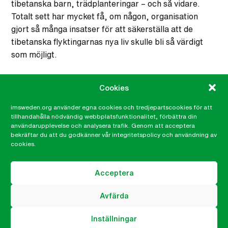
tibetanska barn, trädplanteringar – och så vidare.
Totalt sett har mycket få, om någon, organisation
gjort så många insatser för att säkerställa att de
tibetanska flyktingarnas nya liv skulle bli så värdigt
som möjligt.
Längs vägen växte en särskild relation mellan IM och
Cookies
Dalai lama fram. Idag ger IM främst stöd till den
tibetanska administrationen för att stärka dess
imsweden.org använder egna cookies och tredjepartscookies för att
kapacitet att själva effektivt se till att undervisning,
tillhandahålla nödvändig webbplatsfunktionalitet, förbättra din
användarupplevelse och analysera trafik. Genom att acceptera
hälsa och försörjning är tillgängligt för de tibetanska
bekräftar du att du godkänner vår integritetspolicy och användning av
flyktingarna.
cookies.
Dalai lama i sin tur är en av förespråkarna för
Acceptera
Humanium Metal, IMs initiativ för fredliga samhällen
där beslagna illegala vapen smälts ner till ny råvara.
Avfärda
Dalai lama en resande superstar
Inställningar