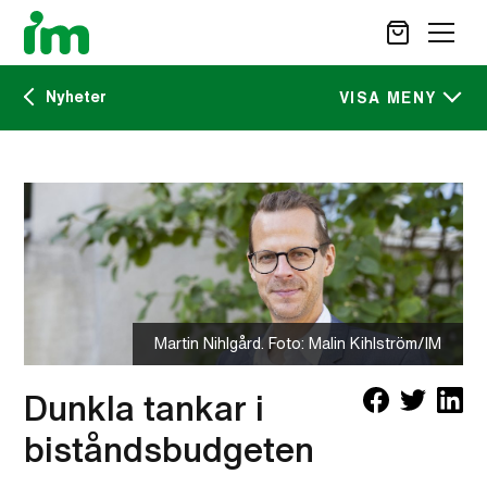
Nyheter
SÖK
VISA MENY
Kalendarium
STÖD OSS
IM:s tidskrift
VAD VI GÖR
VAD DU KAN GÖRA
Nyheter
AKTUELLT
OM IM
Martin Nihlgård. Foto: Malin Kihlström/IM
CAREER SITE
KONTAKT
Dunkla tankar i
biståndsbudgeten