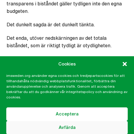
transparens i biståndet gäller tydligen inte den egna
budgeten.
Det dunkelt sagda är det dunkelt tänkta.
Det enda, utöver nedskärningen av det totala
biståndet, som är riktigt tydligt är otydligheten.
Cookies
Martin Nihlgård
Generalsekreterare
imsweden.org använder egna cookies och tredjepartscookies för att
tillhandahålla nödvändig webbplatsfunktionalitet, förbättra din
martin.nihlgard@imsweden.org
användarupplevelse och analysera trafik. Genom att acceptera
046-32 99 35
bekräftar du att du godkänner vår integritetspolicy och användning av
cookies.
Acceptera
Avfärda