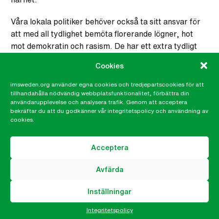
Våra lokala politiker behöver också ta sitt ansvar för
att med all tydlighet bemöta florerande lögner, hot
mot demokratin och rasism. De har ett extra tydligt
ansvar för att säkerställa utrymmet för vårt
Cookies
engagemang, ett ansvar för att värna de
demokratiska spelreglerna och ett ansvar för att
imsweden.org använder egna cookies och tredjepartscookies för att
tillhandahålla nödvändig webbplatsfunktionalitet, förbättra din
tydligt ta avstånd från rasism och utpekande av olika
användarupplevelse och analysera trafik. Genom att acceptera
grupper.
bekräftar du att du godkänner vår integritetspolicy och användning av
cookies.
I Lund runt den 30 november påminns vi extra mycket
om den viktiga kampen mot rasism.
Acceptera
Alla vi medborgare som värnar demokrati och
Avfärda
medmänsklighet måste höja våra röster mot
polariserande krafter som vill normalisera rasism och
Inställningar
populism.
Integritetspolicy