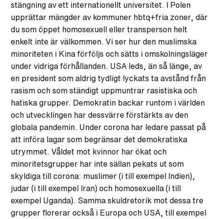
stängning av ett internationellt universitet. I Polen
upprättar mängder av kommuner hbtq+fria zoner, där
du som öppet homosexuell eller transperson helt
enkelt inte är välkommen. Vi ser hur den muslimska
minoriteten i Kina förföljs och sätts i omskolningsläger
under vidriga förhållanden. USA leds, än så länge, av
en president som aldrig tydligt lyckats ta avstånd från
rasism och som ständigt uppmuntrar rasistiska och
hatiska grupper. Demokratin backar runtom i världen
och utvecklingen har dessvärre förstärkts av den
globala pandemin. Under corona har ledare passat på
att införa lagar som begränsar det demokratiska
utrymmet. Våldet mot kvinnor har ökat och
minoritetsgrupper har inte sällan pekats ut som
skyldiga till corona: muslimer (i till exempel Indien),
judar (i till exempel Iran) och homosexuella (i till
exempel Uganda). Samma skuldretorik mot dessa tre
grupper florerar också i Europa och USA, till exempel