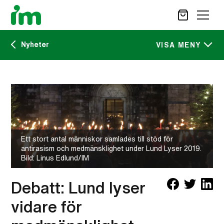
Nyheter
SÖK
VISA MENY
Kalendarium
STÖD OSS
IM:s tidskrift
VAD VI GÖR
VAD DU KAN GÖRA
Nyheter
AKTUELLT
Ett stort antal människor samlades till stöd för
antirasism och medmänsklighet under Lund Lyser 2019.
OM IM
Bild: Linus Edlund/IM
CAREER SITE
KONTAKT
Debatt: Lund lyser
vidare för