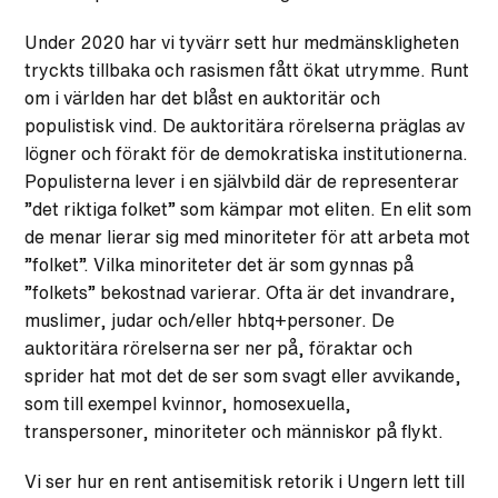
Under 2020 har vi tyvärr sett hur medmänskligheten
tryckts tillbaka och rasismen fått ökat utrymme. Runt
om i världen har det blåst en auktoritär och
populistisk vind. De auktoritära rörelserna präglas av
lögner och förakt för de demokratiska institutionerna.
Populisterna lever i en självbild där de representerar
”det riktiga folket” som kämpar mot eliten. En elit som
de menar lierar sig med minoriteter för att arbeta mot
”folket”. Vilka minoriteter det är som gynnas på
”folkets” bekostnad varierar. Ofta är det invandrare,
muslimer, judar och/eller hbtq+personer. De
auktoritära rörelserna ser ner på, föraktar och
sprider hat mot det de ser som svagt eller avvikande,
som till exempel kvinnor, homosexuella,
transpersoner, minoriteter och människor på flykt.
Vi ser hur en rent antisemitisk retorik i Ungern lett till