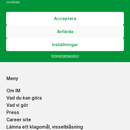
cookies.
Martin Nihlgård
Generalsekreterare
Acceptera
martin.nihlgard@imsweden.org
Avfärda
046-32 99 35
Inställningar
Integritetspolicy
Meny
Om IM
Vad du kan göra
Vad vi gör
Press
Career site
Lämna ett klagomål, visselblåsning