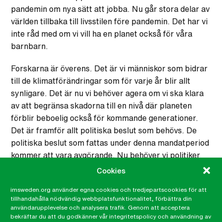
pandemin om nya sätt att jobba. Nu går stora delar av
världen tillbaka till livsstilen före pandemin. Det har vi
inte råd med om vi vill ha en planet också för våra
barnbarn.
Forskarna är överens. Det är vi människor som bidrar
till de klimatförändringar som för varje år blir allt
synligare. Det är nu vi behöver agera om vi ska klara
av att begränsa skadorna till en nivå där planeten
förblir beboelig också för kommande generationer.
Det är framför allt politiska beslut som behövs. De
politiska beslut som fattas under denna mandatperiod
kommer att vara avgörande. Nu behöver vi politiker
som vågar ta modiga beslut för klimatet och väljare
Cookies
som påminner politikerna om detta. Vi behöver alla
imsweden.org använder egna cookies och tredjepartscookies för att
stå ut med att en del saker behöver göras på nya sätt,
tillhandahålla nödvändig webbplatsfunktionalitet, förbättra din
trots att det ibland blir obekvämt.
användarupplevelse och analysera trafik. Genom att acceptera
bekräftar du att du godkänner vår integritetspolicy och användning av