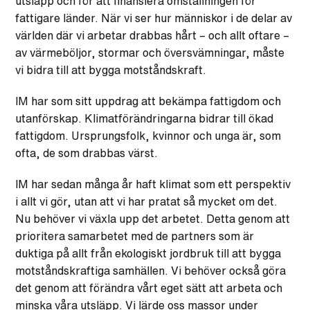
utsläpp och för att finansiera omställningen för
fattigare länder. När vi ser hur människor i de delar av
världen där vi arbetar drabbas hårt – och allt oftare –
av värmeböljor, stormar och översvämningar, måste
vi bidra till att bygga motståndskraft.
IM har som sitt uppdrag att bekämpa fattigdom och
utanförskap. Klimatförändringarna bidrar till ökad
fattigdom. Ursprungsfolk, kvinnor och unga är, som
ofta, de som drabbas värst.
IM har sedan många år haft klimat som ett perspektiv
i allt vi gör, utan att vi har pratat så mycket om det.
Nu behöver vi växla upp det arbetet. Detta genom att
prioritera samarbetet med de partners som är
duktiga på allt från ekologiskt jordbruk till att bygga
motståndskraftiga samhällen. Vi behöver också göra
det genom att förändra vårt eget sätt att arbeta och
minska våra utsläpp. Vi lärde oss massor under