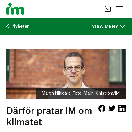
Nyheter
SÖK
VISA MENY
Kalendarium
STÖD OSS
IM:s tidskrift
VAD VI GÖR
VAD DU KAN GÖRA
Nyheter
AKTUELLT
OM IM
Martin Nihlgård. Foto: Malin Kihlström/IM
CAREER SITE
KONTAKT
Därför pratar IM om
klimatet