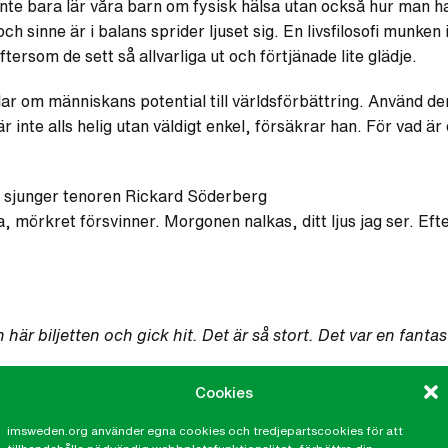
inte bara lär våra barn om fysisk hälsa utan också hur man h
ch sinne är i balans sprider ljuset sig. En livsfilosofi munken 
ersom de sett så allvarliga ut och förtjänade lite glädje.
alar om människans potential till världsförbättring. Använd d
 är inte alls helig utan väldigt enkel, försäkrar han. För vad 
 sjunger tenoren Rickard Söderberg
, mörkret försvinner. Morgonen nalkas, ditt ljus jag ser. Efte
n här biljetten och gick hit. Det är så stort. Det var en fan
ela vägen in, det han säger är
Cookies
a med sådan enkelhet. Det var en enorm upplevelse!
imsweden.org använder egna cookies och tredjepartscookies för att