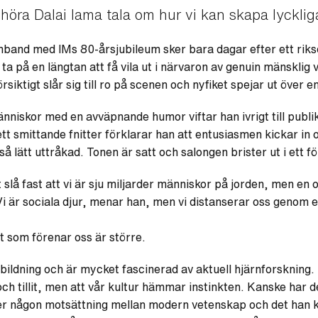
t höra Dalai lama tala om hur vi kan skapa lyckli
mband med IMs 80-årsjubileum sker bara dagar efter ett rik
ta på en längtan att få vila ut i närvaron av genuin mänskli
örsiktigt slår sig till ro på scenen och nyfiket spejar ut öve
niskor med en avväpnande humor viftar han ivrigt till publike
tt smittande fnitter förklarar han att entusiasmen kickar in o
 så lätt uttråkad. Tonen är satt och salongen brister ut i ett f
slå fast att vi är sju miljarder människor på jorden, men en
Vi är sociala djur, menar han, men vi distanserar oss genom e
et som förenar oss är större.
tbildning och är mycket fascinerad av aktuell hjärnforskning. 
h tillit, men att vår kultur hämmar instinkten. Kanske har d
 ser någon motsättning mellan modern vetenskap och det han ka