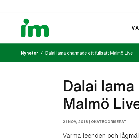
VA
Nyheter
Dalai lama charmade ett fullsatt Malmö Live
Kalendarium
IM:s tidsk
Dalai lama 
Malmö Liv
21 NOV, 2018 |
OKATEGORISERAT
Varma leenden och lågmält