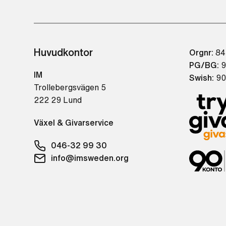
Huvudkontor
Orgnr:
84
PG/BG:
9
IM
Swish:
90
Trollebergsvägen 5
222 29 Lund
Växel & Givarservice
046-32 99 30
info@imsweden.org