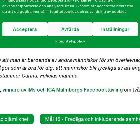
tillhandahålla nödvändig webbplatsfunktionalitet, förbättra din
användarupplevelse och analysera trafik. Genom att acceptera bekräftar
du att du godkänner vår integritetspolicy och användning av cookies.
ästan som att meditera. Jag har precis läst hans bok om lyc
ära oss att hantera alla känslor. Det han säger är så praktisk
Acceptera
Avfärda
Inställningar
Integritetspolicy
 att man är beroende av andra människor för sin överlevna
t som är bra för dig, att människor blir lyckliga av att eng
instämmer Carina, Felicias mamma.
w,
vinnare av IMs och ICA Malmborgs Facebooktävling
om två 
d ojämlikhet
Mål 16 - Fredliga och inkluderande samhä