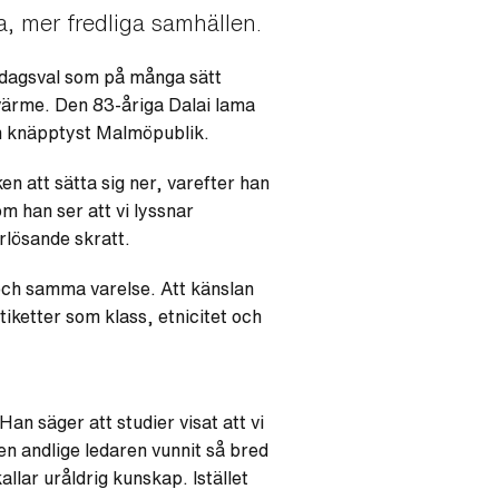
ga, mer fredliga samhällen.
sdagsval som på många sätt
g värme. Den 83-åriga Dalai lama
r en knäpptyst Malmöpublik.
n att sätta sig ner, varefter han
m han ser att vi lyssnar
örlösande skratt.
 och samma varelse. Att känslan
tiketter som klass, etnicitet och
Han säger att studier visat att vi
en andlige ledaren vunnit så bred
llar uråldrig kunskap. Istället