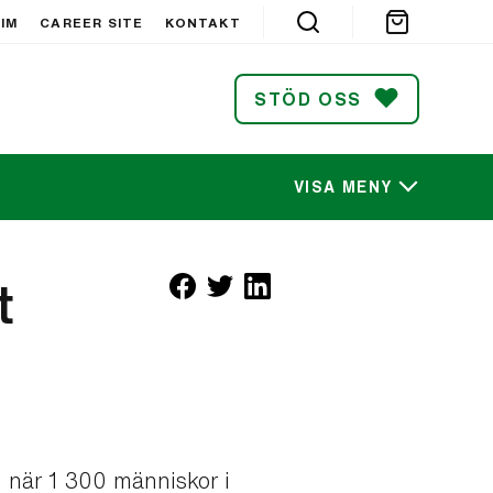
IM
CAREER SITE
KONTAKT
STÖD OSS
VISA MENY
SÖK
t
 när 1 300 människor i