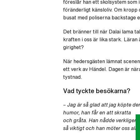
föreslår han ett skolsystem som 
föränderligt känsloliv. Om kropp o
busat med poliserna backstage eft
Det bränner till när Dalai lama t
kraften i oss är lika stark. Läran
girighet?
När hedersgästen lämnat scenen
ett verk av Händel. Dagen är nära
tystnad.
Vad tyckte besökarna?
– Jag är så glad att jag köpte de
humor, han får en att skratta
och gråta. Han nådde verkligen h
så viktigt och han möter oss all