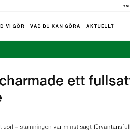
OM 
D VI GÖR
VAD DU KAN GÖRA
AKTUELLT
rift
Nyheter
charmade ett fullsat
e
 sorl – stämningen var minst sagt förväntansfull