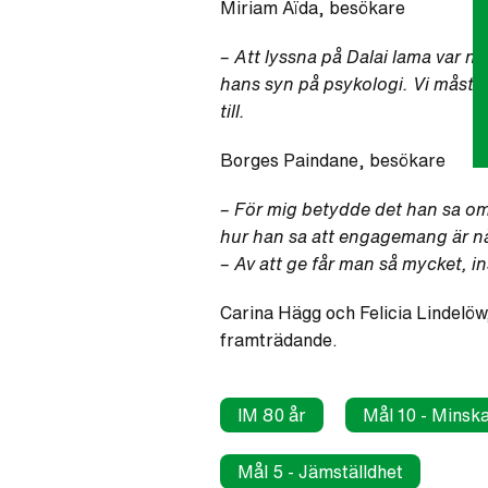
Miriam Aïda, besökare
– Att lyssna på Dalai lama var n
hans syn på psykologi. Vi måste l
till.
Borges Paindane, besökare
– För mig betydde det han sa om
hur han sa att engagemang är någo
– Av att ge får man så mycket, 
Carina Hägg och Felicia Lindelö
framträdande.
IM 80 år
Mål 10 - Minska
Mål 5 - Jämställdhet