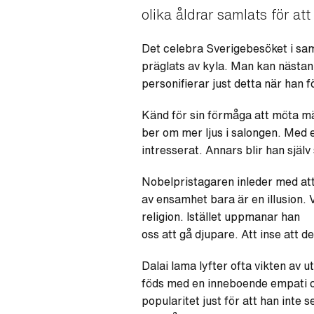
olika åldrar samlats för at
Det celebra Sverigebesöket i sa
präglats av kyla. Man kan nästan 
personifierar just detta när han f
Känd för sin förmåga att möta män
ber om mer ljus i salongen. Med e
intresserat. Annars blir han själv
Nobelpristagaren inleder med att 
av ensamhet bara är en illusion. 
religion. Istället uppmanar han
oss att gå djupare. Att inse att d
Dalai lama lyfter ofta vikten av u
föds med en inneboende empati oc
popularitet just för att han inte