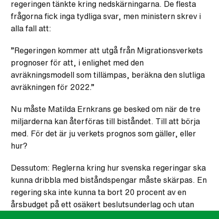
regeringen tänkte kring nedskärningarna. De flesta
frågorna fick inga tydliga svar, men ministern skrev i
alla fall att:
”Regeringen kommer att utgå från Migrationsverkets
prognoser för att, i enlighet med den
avräkningsmodell som tillämpas, beräkna den slutliga
avräkningen för 2022.”
Nu måste Matilda Ernkrans ge besked om när de tre
miljarderna kan återföras till biståndet. Till att börja
med. För det är ju verkets prognos som gäller, eller
hur?
Dessutom: Reglerna kring hur svenska regeringar ska
kunna dribbla med biståndspengar måste skärpas. En
regering ska inte kunna ta bort 20 procent av en
årsbudget på ett osäkert beslutsunderlag och utan
parlamentarisk beredning. Om det hade gällt en annan