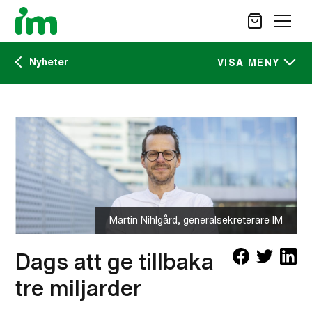
Nyheter
SÖK
VISA MENY
Kalendarium
STÖD OSS
IM:s tidskrift
VAD VI GÖR
VAD DU KAN GÖRA
Nyheter
AKTUELLT
OM IM
Martin Nihlgård, generalsekreterare IM
CAREER SITE
KONTAKT
Dags att ge tillbaka
tre miljarder