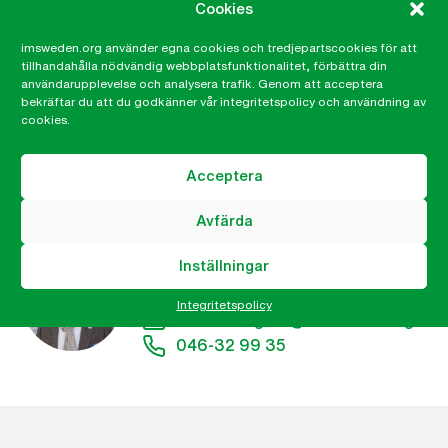
Cookies
del av statsbudgeten, till exempel skolan eller
försvaret, hade det blivit ett ramaskri.
imsweden.org använder egna cookies och tredjepartscookies för att
tillhandahålla nödvändig webbplatsfunktionalitet, förbättra din
användarupplevelse och analysera trafik. Genom att acceptera
Enprocentsmålet i biståndet måste värnas på riktigt.
bekräftar du att du godkänner vår integritetspolicy och användning av
Pengarna måste gå till det de är avsedda för. Att ta
cookies.
emot människor på flykt är en självklarhet, men det
har vi råd med utan att ta från människor som lever i
Acceptera
fattigdom och förtryck.
Avfärda
Martin Nihlgård
Inställningar
Generalsekreterare
Integritetspolicy
martin.nihlgard@imsweden.org
046-32 99 35