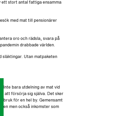
v ett stort antal fattiga ensamma
esök med mat till pensionärer
ntera oro och rädsla, svara på
an pandemin drabbade världen.
d släktingar. Utan matpaketen
n. Inte bara utdelning av mat vid
a att försörja sig själva. Det sker
ordbruk för en hel by. Gemensamt
r dagen men också inkomster som