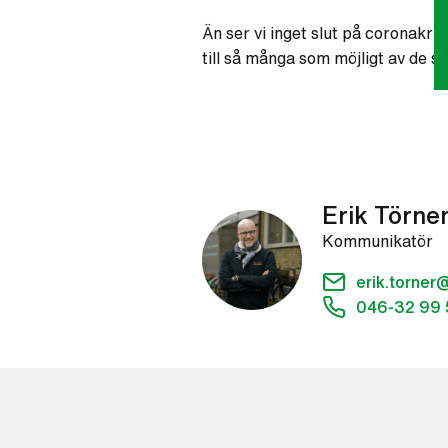
Än ser vi inget slut på coronakri
till så många som möjligt av de s
Erik Törne
Kommunikatör
erik.torne
046-32 99 