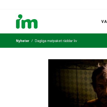
VA
Nyheter
Dagliga matpaket räddar liv
Kalendarium
IM:s tidsk