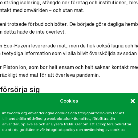
 sträng isolering, stängde ner företag och institutioner, ble
kontakt med omvärlden – och utan mat.
ni trotsade förbud och böter. De började göra dagliga hemb
an detta hade de inte överlevt.
n Eco-Razeni levererade mat, men de fick också lugna och ha
n tvetydiga information som vi alla blivit översköljda av sed
 Platon Ion, som bor helt ensam och helt saknar kontakt me
llräckligt med mat för att överleva pandemin.
försörja sig
Cookies
ket
av IM möjliggör du fler insatser som de vi gjort i Moldavie
siktiga insatser för att stärka familjer och hela byars förmåg
imsweden.org använder egna cookies och tredjepartscookies för att
tillhandahålla nödvändig webbplatsfunktionalitet, förbättra din
ånegrupper eller mer omfattande insatser som ekologiska j
användarupplevelse och analysera trafik. Genom att acceptera bekräftar
iskor klarar sin grundläggande försörjning, att de får mat fö
du att du godkänner vår integritetspolicy och användning av cookies.
rnens skolgång.