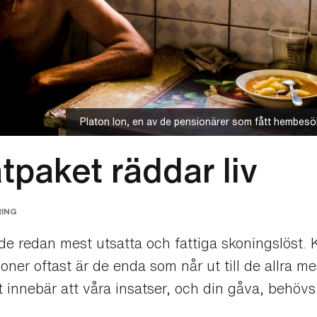
Platon Ion, en av de pensionärer som fått hembes
tpaket räddar liv
RING
e redan mest utsatta och fattiga skoningslöst. K
tioner oftast är de enda som når ut till de allra 
 innebär att våra insatser, och din gåva, behöv