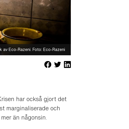
ök av Eco-Razeni. Foto: Eco-Razeni
risen har också gjort det
mest marginaliserade och
s mer än någonsin.