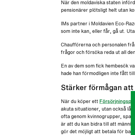
När den moldaviska staten införde
pensionärer plötsligt helt utan 
IMs partner i Moldavien Eco-Raze
som inte kan, eller får, gå ut. Ut
Chaufförerna och personalen frå
frågor och försöka reda ut all de
En av dem som fick hembesök var
hade han förmodligen inte fått ti
Stärker förmågan att 
När du köper ett
Försörjningspa
akuta situationer, utan också lång
ofta genom kvinnogrupper, sparl
är att du kan bidra till att männ
gör det möjligt att betala för ba