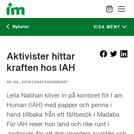
Nyheter
SÖK
VISA MENY
Kalendarium
STÖD OSS
Aktivister hittar
IM:s tidskrift
kraften hos IAH
VAD VI GÖR
VAD DU KAN GÖRA
Nyheter
AKTUELLT
26 JUL, 2016 |
OKATEGORISERAT
OM IM
Leila Nabhan kliver in på kontoret för I am
CAREER SITE
Human (IAH) med papper och penna i
KONTAKT
hand tillbaka från ett fältbesök i Madaba.
För IAH reser hon land och rike runt i
Jordanien för att dokumentera kvalitén och