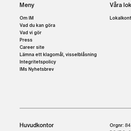
Meny
Våra lo
Om IM
Lokalkon
Vad du kan göra
Vad vi gör
Press
Career site
Lämna ett klagomål, visselblåsning
Integritetspolicy
IMs Nyhetsbrev
Huvudkontor
Orgnr:
84