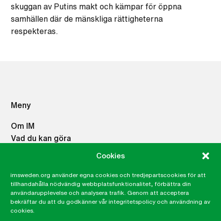
skuggan av Putins makt och kämpar för öppna
samhällen där de mänskliga rättigheterna
respekteras.
Meny
Om IM
Vad du kan göra
Vad vi gör
Cookies
Press
Career site
imsweden.org använder egna cookies och tredjepartscookies för att
tillhandahålla nödvändig webbplatsfunktionalitet, förbättra din
Lämna ett klagomål, visselblåsning
användarupplevelse och analysera trafik. Genom att acceptera
Integritetspolicy
bekräftar du att du godkänner vår integritetspolicy och användning av
cookies.
IMs Nyhetsbrev