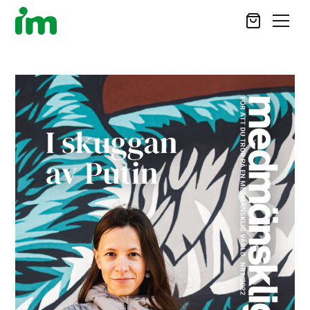
SÖK
STÖD OSS
VAD VI GÖR
VAD DU KAN GÖRA
AKTUELLT
OM IM
CAREER SITE
KONTAKT