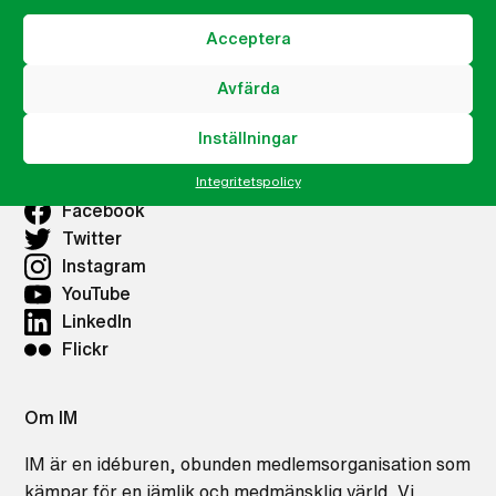
Acceptera
Våra lokalkontor
Avfärda
Lokalkontor Göteborg
Inställningar
IM på sociala medier
Integritetspolicy
Facebook
Twitter
Instagram
YouTube
LinkedIn
Flickr
Om IM
IM är en idéburen, obunden medlemsorganisation som
kämpar för en jämlik och medmänsklig värld. Vi