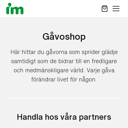
SÖK
Gåvoshop
STÖD OSS
Här hittar du gåvorna som sprider glädje
samtidigt som de bidrar till en fredligare
VAD VI GÖR
VAD DU KAN GÖRA
och medmänskligare värld. Varje gåva
AKTUELLT
förändrar livet för någon.
OM IM
CAREER SITE
KONTAKT
Handla hos våra partners