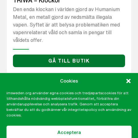
TRIWA – Klockor
Den enda klockan i världen gjord av Humanium
Metal, en metall gjord av nedsmälta illegala
vapen. Syftet är att belysa problematiken med
vapenrelaterat våld och samla in pengar till
våldets offer.
GÅ TILL BUTIK
Cookies
imsweden.org använder egna cookies och tredjepartscookies för att
tillhandahålla nödvändig webbplatsfunktionalitet, förbättra din
användarupplevelse och analysera trafik. Genom att acceptera
bekräftar du att du godkänner vår integritetspolicy och användning av
cookies.
Acceptera