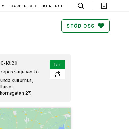
IM
CAREER SITE
KONTAKT
STÖD OSS
SÖK
00-18:30
tor
repas varje vecka
lunda kulturhus,
thuset,
thornsgatan 27.