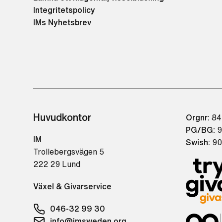
Integritetspolicy
IMs Nyhetsbrev
Huvudkontor
Orgnr:
84
PG/BG:
9
IM
Swish:
90
Trollebergsvägen 5
222 29 Lund
Växel & Givarservice
046-32 99 30
info@imsweden.org