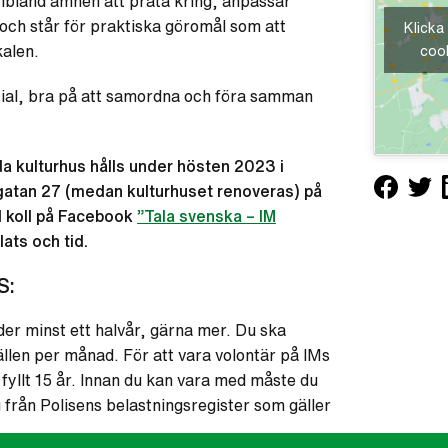
ibland ämnen att prata kring, anpassar
och står för praktiska göromål som att
Klicka
kalen.
cook
ial, bra på att samordna och föra samman
a kulturhus hålls under hösten 2023 i
gatan 27 (medan kulturhuset renoveras) på
l koll på Facebook
”Tala svenska – IM
ats och tid.
S:
er minst ett halvår, gärna mer. Du ska
ällen per månad. För att vara volontär på IMs
fyllt 15 år. Innan du kan vara med måste du
 från Polisens belastningsregister som gäller