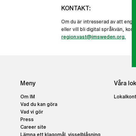
KONTAKT:
Om du är intresserad av att enga
eller vill bli digital språkvän, ko
region.vast@imsweden.org.
Meny
Våra lo
Om IM
Lokalkon
Vad du kan göra
Vad vi gör
Press
Career site
Lämna ett klagomål, visselblåsning