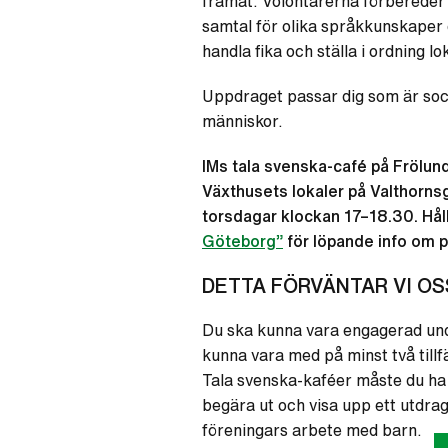
framåt. Volontärerna förbereder 
samtal för olika språkkunskaper 
handla fika och ställa i ordning lo
Uppdraget passar dig som är soc
människor.
IMs tala svenska-café på Frölund
Växthusets lokaler på Valthorns
torsdagar klockan 17–18.30. Hål
Göteborg”
för löpande info om pl
DETTA FÖRVÄNTAR VI OS
Du ska kunna vara engagerad und
kunna vara med på minst två tillf
Tala svenska-kaféer måste du ha 
begära ut och visa upp ett utdrag
föreningars arbete med barn.