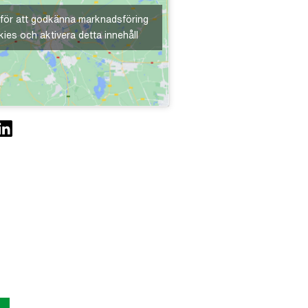
 för att godkänna marknadsföring
ies och aktivera detta innehåll