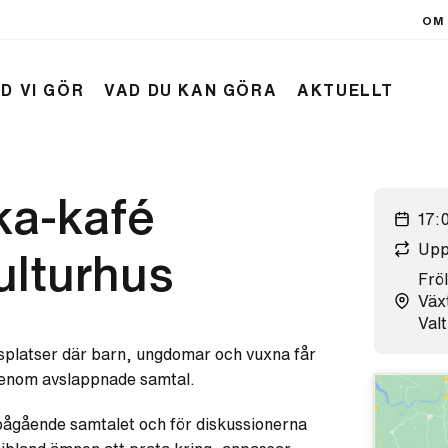
OM 
D VI GÖR
VAD DU KAN GÖRA
AKTUELLT
ka-kafé
17:
Upp
ulturhus
Frö
Väx
Val
splatser där barn, ungdomar och vuxna får
 genom avslappnade samtal.
t pågående samtalet och för diskussionerna